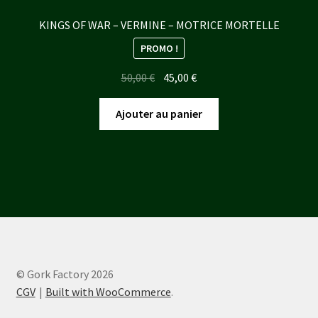
KINGS OF WAR – VERMINE – MOTRICE MORTELLE
PROMO !
Le
Le
50,00
€
45,00
€
prix
prix
initial
actuel
Ajouter au panier
était :
est :
50,00 €.
45,00 €.
© Gork Factory 2026
CGV
Built with WooCommerce
.