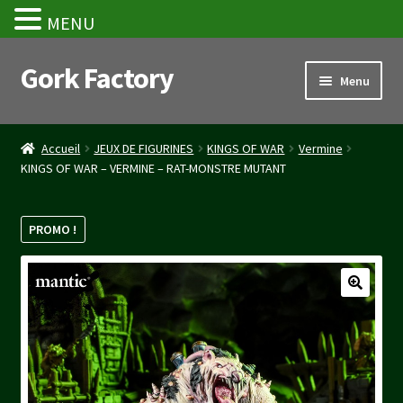
MENU
Gork Factory
Aller
Aller
Menu
à
au
la
contenu
Accueil
navigation
Accueil
JEUX DE FIGURINES
KINGS OF WAR
Vermine
KINGS OF WAR – VERMINE – RAT-MONSTRE MUTANT
CGV
Mon compte
PROMO !
Panier
Stripe Payment Success Page
Validation de la commande