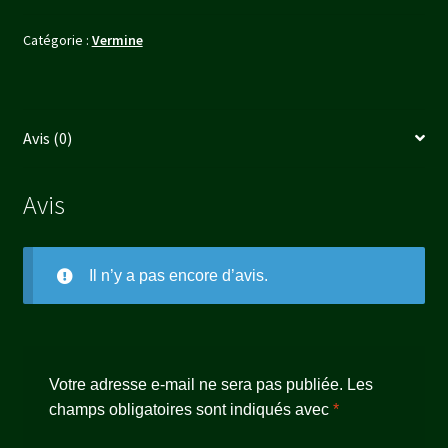
RAT-
Catégorie :
Vermine
MONSTRE
MUTANT
Avis (0)
Avis
Il n’y a pas encore d’avis.
Votre adresse e-mail ne sera pas publiée.
Les
champs obligatoires sont indiqués avec
*