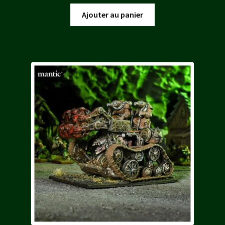
prix
prix
initial
actuel
Ajouter au panier
était :
est :
65,00 €.
58,50 €.