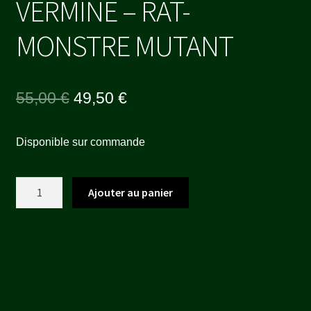
VERMINE – RAT-
MONSTRE MUTANT
Le
Le
55,00
€
49,50
€
prix
prix
Disponible sur commande
initial
actuel
était :
est :
quantité
Ajouter au panier
55,00 €.
49,50 €.
de
KINGS
OF
WAR
-
VERMINE
-