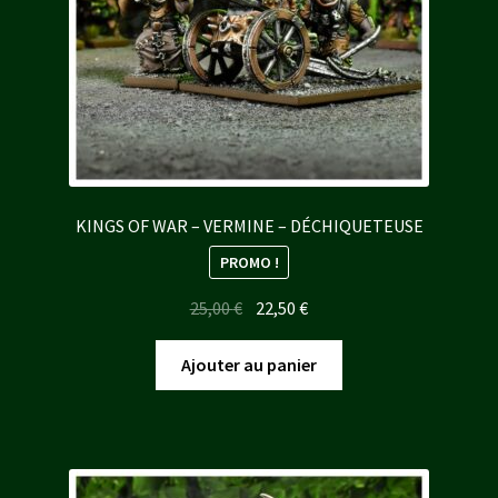
KINGS OF WAR – VERMINE – DÉCHIQUETEUSE
PROMO !
Le
Le
25,00
€
22,50
€
prix
prix
initial
actuel
Ajouter au panier
était :
est :
25,00 €.
22,50 €.