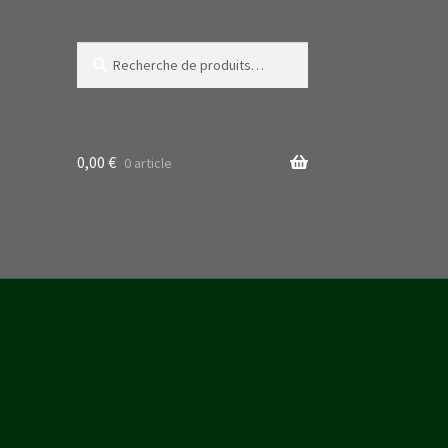
Recherche
Recherche
pour :
0,00
€
0 article