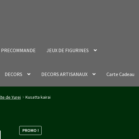
PRECOMMANDE
JEUX DE FIGURINES
DECORS
DECORS ARTISANAUX
Carte Cadeau
nt Success Page
Validation de la commande
lte de Yurei
Kusatta kairai
PROMO !