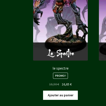
le spectre
PROMO !
Le
Le
18,50
€
16,65
€
prix
prix
initial
actuel
Ajouter au panier
était :
est :
18,50 €.
16,65 €.