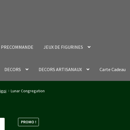
PRECOMMANDE
JEUX DE FIGURINES
DECORS
DECORS ARTISANAUX
Carte Cadeau
nt Success Page
Validation de la commande
igoi
Lunar Congregation
PROMO !