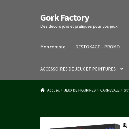
Gork Factory
Aller
Aller
à
au
Des décors jolis et pratiques pour vos jeux
la
contenu
navigation
Mon compte
DESTOKAGE – PROMO
ACCESSOIRES DE JEUX ET PEINTURES
Accueil
CGV
Mon compte
Panier
Stripe Payme
Accueil
JEUX DE FIGURINES
CARNEVALE
Str