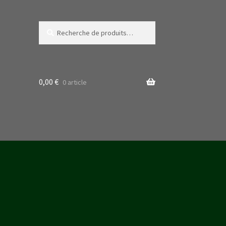
Recherche
Recherche
pour :
0,00
€
0 article