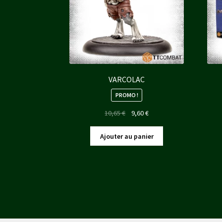
VARCOLAC
PROMO !
Le
Le
10,65
€
9,60
€
prix
prix
initial
actuel
Ajouter au panier
était :
est :
10,65 €.
9,60 €.