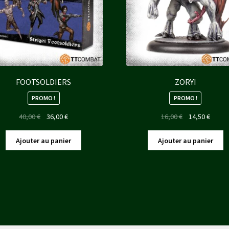
FOOTSOLDIERS
ZORYI
PROMO !
PROMO !
Le
Le
Le
Le
40,00
€
36,00
€
16,00
€
14,50
€
prix
prix
prix
prix
initial
actuel
initial
actuel
Ajouter au panier
Ajouter au panier
était :
est :
était :
est :
40,00 €.
36,00 €.
16,00 €.
14,50 