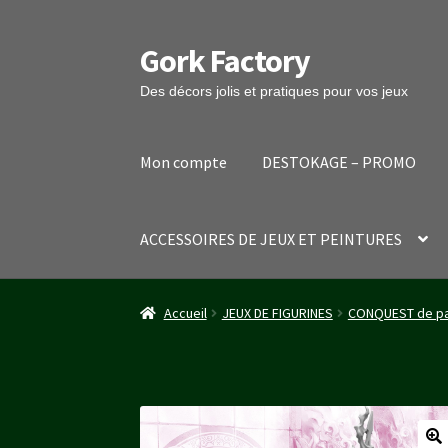
Gork Factory
Aller
Aller
à
au
Des décors jolis et pratiques pour vos jeux
la
contenu
navigation
Mon compte
DESTOKAGE – PROMO
ACCESSOIRES DE JEUX ET PEINTURES
Accueil
CGV
Mon compte
Panier
Stripe Payme
Accueil
JEUX DE FIGURINES
CONQUEST de pa