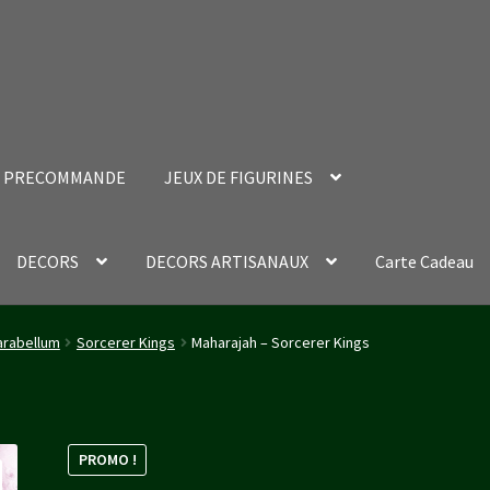
PRECOMMANDE
JEUX DE FIGURINES
DECORS
DECORS ARTISANAUX
Carte Cadeau
nt Success Page
Validation de la commande
rabellum
Sorcerer Kings
Maharajah – Sorcerer Kings
PROMO !