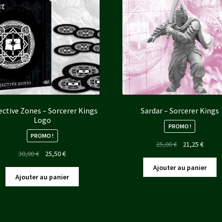
ective Zones – Sorcerer Kings
Sardar – Sorcerer Kings
Logo
PROMO !
PROMO !
Le
Le
25,00
€
21,25
€
Le
Le
30,00
€
25,50
€
prix
prix
prix
prix
initial
actuel
Ajouter au panier
initial
actuel
était :
est :
Ajouter au panier
était :
est :
25,00 €.
21,25 
30,00 €.
25,50 €.