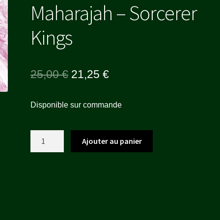
Maharajah – Sorcerer
Kings
Le
Le
25,00
€
21,25
€
prix
prix
Disponible sur commande
initial
actuel
était :
est :
quantité
Ajouter au panier
25,00 €.
21,25 €.
de
Maharajah
-
Sorcerer
Kings