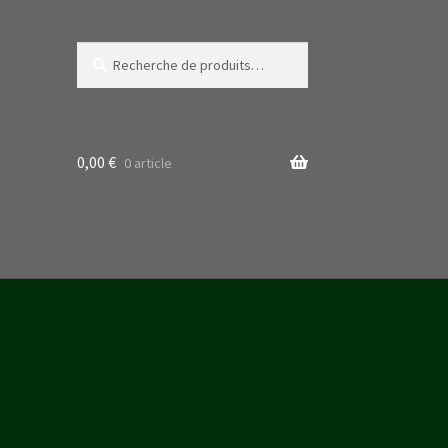
Recherche
Recherche
pour :
0,00
€
0 article