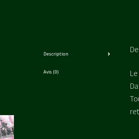
De
Description
Le
Avis (0)
Da
To
re