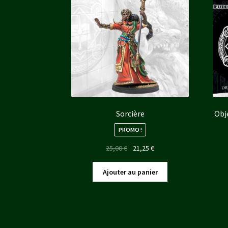
Sorcière
Obj
PROMO !
Le
Le
25,00
€
21,25
€
prix
prix
initial
actuel
Ajouter au panier
était :
est :
25,00 €.
21,25 €.