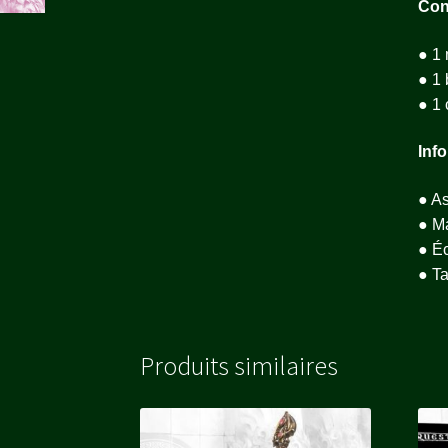
Con
● 1 
● 1 
● 1
Inf
● As
● Ma
● Éc
● Ta
Produits similaires