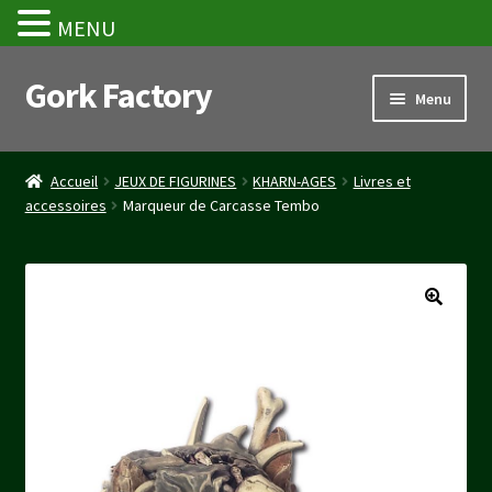
MENU
Gork Factory
Aller
Aller
Menu
à
au
la
contenu
Accueil
navigation
Accueil
JEUX DE FIGURINES
KHARN-AGES
Livres et
accessoires
Marqueur de Carcasse Tembo
CGV
Mon compte
Panier
Stripe Payment Success Page
Validation de la commande