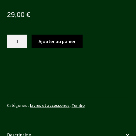
29,00
€
quantité
Ajouter au panier
de
Marqueur
de
Carcasse
Tembo
Catégories :
Livres et accessoires
,
Tembo
Description