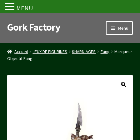
MENU
Gork Factory
Aller
Aller
Menu
à
au
la
contenu
Accueil
navigation
Accueil
JEUX DE FIGURINES
KHARN-AGES
Fang
Marqueur
Objectif Fang
CGV
Mon compte
Panier
Stripe Payment Success Page
Validation de la commande