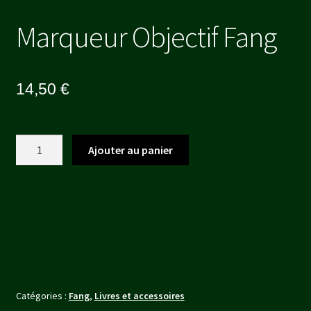
Marqueur Objectif Fang
14,50
€
quantité
Ajouter au panier
de
Marqueur
Objectif
Fang
Catégories :
Fang
,
Livres et accessoires