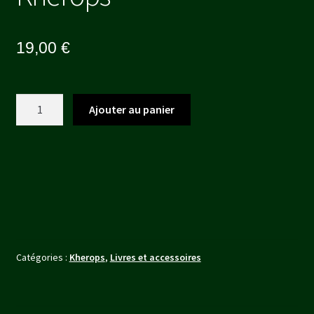
19,00
€
quantité
Ajouter au panier
de
Marqueur
Objectif
Khérops
Catégories :
Kherops
,
Livres et accessoires