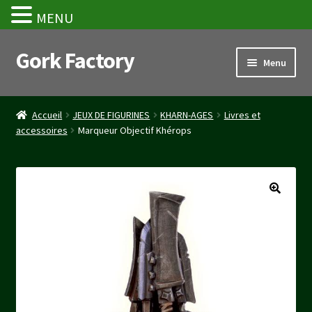
MENU
Gork Factory
Aller
Aller
Menu
à
au
la
contenu
Accueil
navigation
Accueil
JEUX DE FIGURINES
KHARN-AGES
Livres et
accessoires
Marqueur Objectif Khérops
CGV
Mon compte
Panier
Stripe Payment Success Page
Validation de la commande