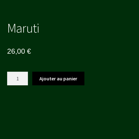
Maruti
26,00
€
quantité
Ajouter au panier
de
Maruti