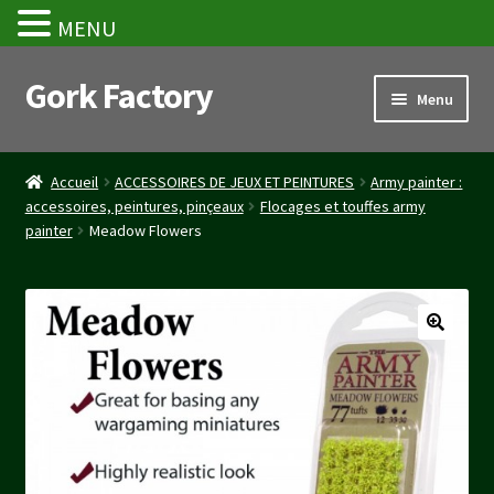
MENU
Gork Factory
Aller
Aller
Menu
à
au
la
contenu
Accueil
navigation
Accueil
ACCESSOIRES DE JEUX ET PEINTURES
Army painter :
accessoires, peintures, pinçeaux
Flocages et touffes army
CGV
painter
Meadow Flowers
Mon compte
Panier
Stripe Payment Success Page
Validation de la commande