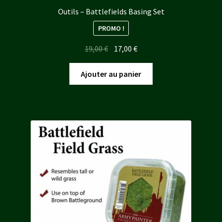
Outils – Battlefields Basing Set
PROMO !
Le
Le
19,00
€
17,00
€
prix
prix
initial
actuel
Ajouter au panier
était :
est :
19,00 €.
17,00 €.