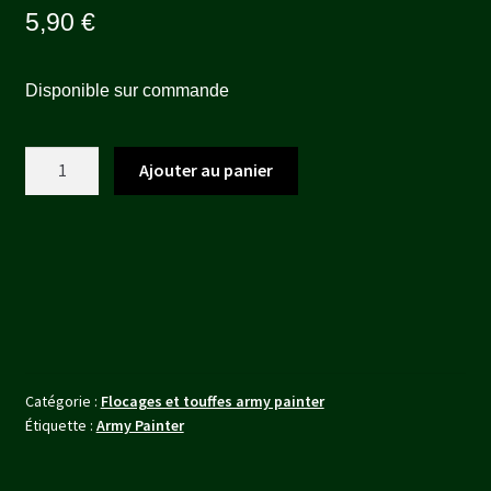
5,90
€
Disponible sur commande
quantité
Ajouter au panier
de
Meadow
Flowers
Catégorie :
Flocages et touffes army painter
Étiquette :
Army Painter