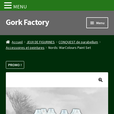
MENU
Gork Factory
Aller
Aller
Menu
à
au
la
contenu
Accueil
navigation
Accueil
JEUX DE FIGURINES
CONQUEST de parabellum
Accessoires et peintures
Nords: WarColours Paint Set
CGV
Mon compte
PROMO !
Panier
Stripe Payment Success Page
Validation de la commande