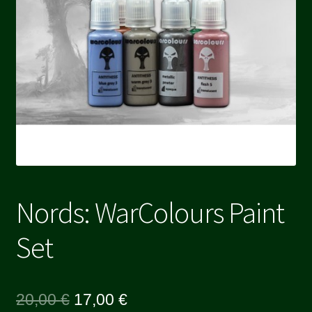
Nords: WarColours Paint
Set
Le
Le
20,00
€
17,00
€