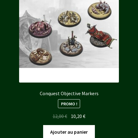
Conquest Objective Markers
PROMO !
Le
Le
12,00
€
10,20
€
prix
prix
initial
actuel
Ajouter au panier