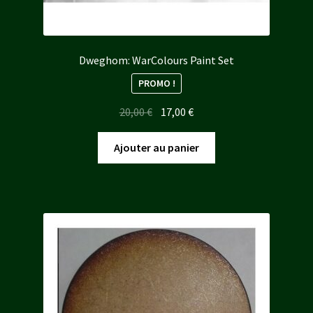
Dweghom: WarColours Paint Set
PROMO !
Le
Le
20,00
€
17,00
€
prix
prix
initial
actuel
Ajouter au panier
était :
est :
20,00 €.
17,00 €.