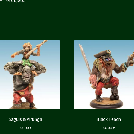
44 objets.
Saguis & Virunga
Black Teach
28,00
€
24,00
€