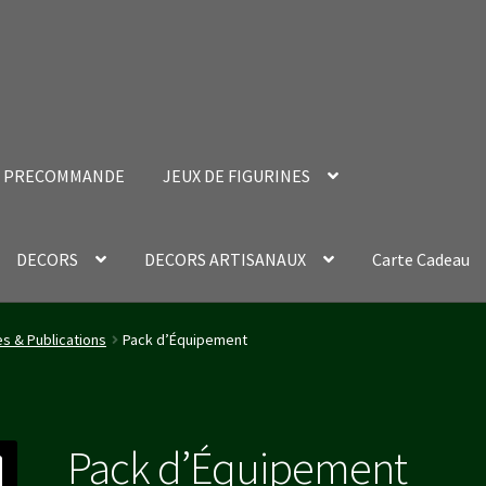
PRECOMMANDE
JEUX DE FIGURINES
DECORS
DECORS ARTISANAUX
Carte Cadeau
nt Success Page
Validation de la commande
es & Publications
Pack d’Équipement
Pack d’Équipement