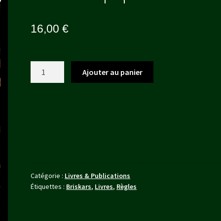
16,00
€
quantité
Ajouter au panier
de
Pack
d'Équipement
Catégorie :
Livres & Publications
Étiquettes :
Briskars
,
Livres
,
Règles