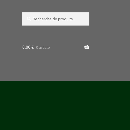
Recherche
Recherche
pour :
0,00
€
0 article