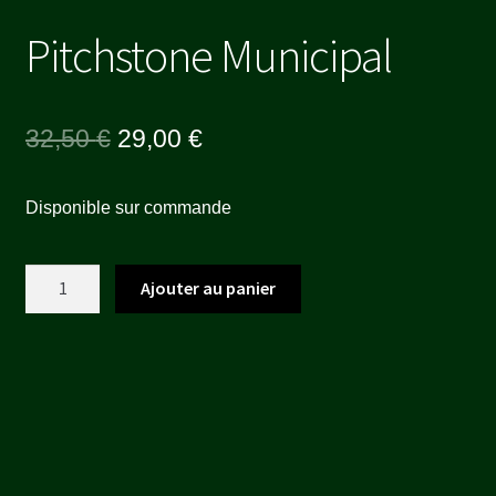
Pitchstone Municipal
Le
Le
32,50
€
29,00
€
prix
prix
Disponible sur commande
initial
actuel
était :
est :
quantité
Ajouter au panier
32,50 €.
29,00 €.
de
Pitchstone
Municipal