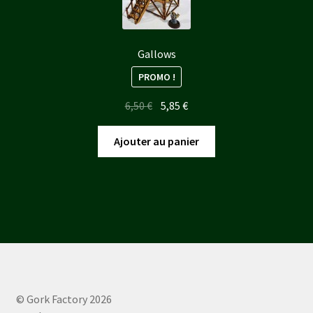
Gallows
PROMO !
Le
Le
6,50
€
5,85
€
prix
prix
initial
actuel
Ajouter au panier
était :
est :
6,50 €.
5,85 €.
© Gork Factory 2026