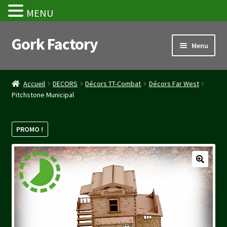
MENU
Gork Factory
Aller
Aller
Menu
à
au
la
contenu
Accueil
navigation
Accueil
DECORS
Décors TT-Combat
Décors Far West
Pitchstone Municipal
CGV
Mon compte
PROMO !
Panier
Stripe Payment Success Page
Validation de la commande