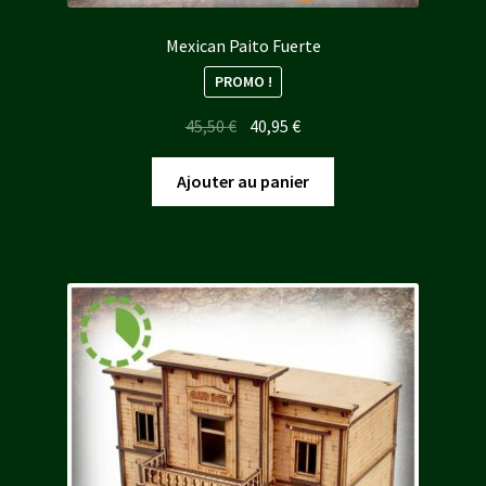
Mexican Paito Fuerte
PROMO !
Le
Le
45,50
€
40,95
€
prix
prix
initial
actuel
Ajouter au panier
était :
est :
45,50 €.
40,95 €.