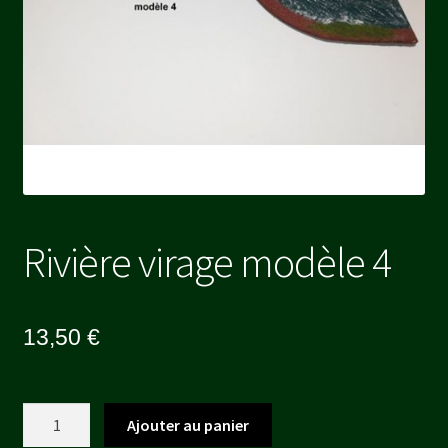
Rivière virage modèle 4
13,50
€
quantité
Ajouter au panier
de