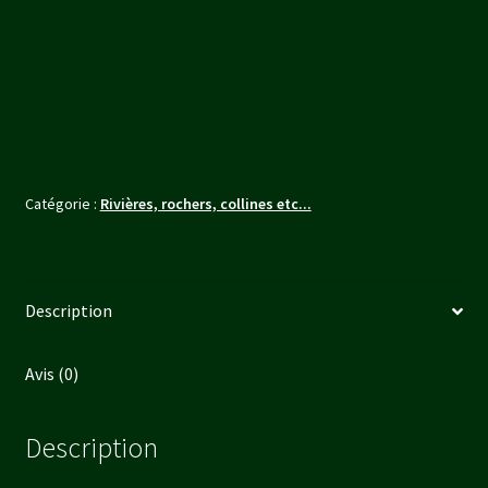
Rivière
virage
modèle
4
Catégorie :
Rivières, rochers, collines etc...
Description
Avis (0)
Description