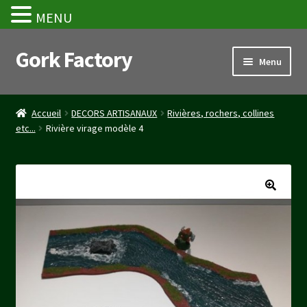
MENU
Gork Factory
Aller
Aller
Menu
à
au
la
contenu
Accueil
navigation
Accueil
DECORS ARTISANAUX
Rivières, rochers, collines
etc...
Rivière virage modèle 4
CGV
Mon compte
Panier
Stripe Payment Success Page
Validation de la commande