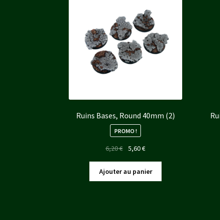
Ruins Bases, Round 40mm (2)
Ru
PROMO !
Le
Le
6,20
€
5,60
€
prix
prix
initial
actuel
Ajouter au panier
était :
est :
6,20 €.
5,60 €.