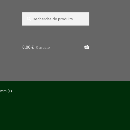
Recherche
Recherche
pour :
0,00
€
0 article
2mm (1)