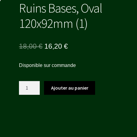
Ruins Bases, Oval
120x92mm (1)
Le
Le
18,00
€
16,20
€
prix
prix
Disponible sur commande
initial
actuel
était :
est :
quantité
Ajouter au panier
18,00 €.
16,20 €.
de
Ruins
Bases,
Oval
120x92mm
(1)