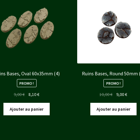
ins Bases, Oval 60x35mm (4)
Ruins Bases, Round 50mm 
PROMO !
PROMO !
Le
Le
Le
Le
9,00
€
8,10
€
10,00
€
9,00
€
prix
prix
prix
prix
initial
actuel
initial
actuel
Ajouter au panier
Ajouter au panier
était :
est :
était :
est :
9,00 €.
8,10 €.
10,00 €.
9,00 €.