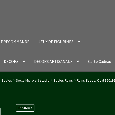
PRECOMMANDE
JEUX DE FIGURINES
DECORS
DECORS ARTISANAUX
Carte Cadeau
nt Success Page
Validation de la commande
Socles
Socle Micro art studio
Socles Ruins
Ruins Bases, Oval 120x9
PROMO !