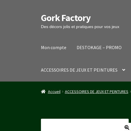
Gork Factory
Aller
Aller
à
au
Des décors jolis et pratiques pour vos jeux
la
contenu
navigation
Mon compte
DESTOKAGE – PROMO
ACCESSOIRES DE JEUX ET PEINTURES
Accueil
CGV
Mon compte
Panier
Stripe Payme
Accueil
ACCESSOIRES DE JEUX ET PEINTURES