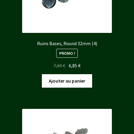
Ruins Bases, Round 32mm (4)
PROMO !
Le
Le
7,60
€
6,85
€
prix
prix
initial
actuel
Ajouter au panier
était :
est :
7,60 €.
6,85 €.