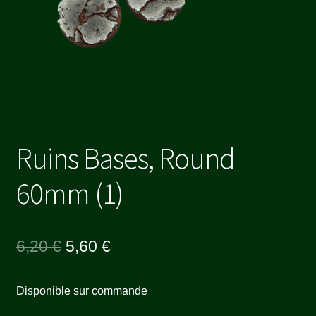
Ruins Bases, Round
60mm (1)
Le
Le
6,20
€
5,60
€
prix
prix
Disponible sur commande
initial
actuel