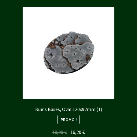
Ruins Bases, Oval 120x92mm (1)
PROMO !
Le
Le
18,00
€
16,20
€