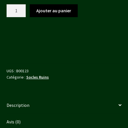
était :
est :
quantité
Ajouter au panier
6,20 €.
5,60 €.
de
Ruins
Bases,
Round
60mm
(1)
UGS :
B00123
Catégorie :
Socles Ruins
Description
Avis (0)