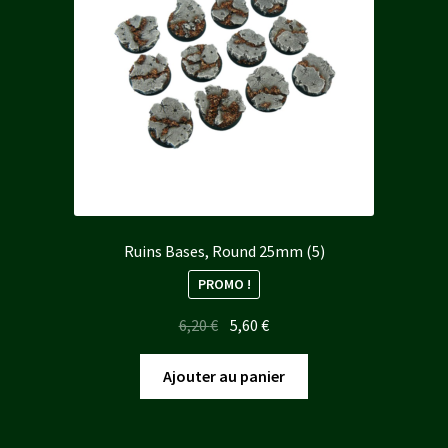
Ruins Bases, Round 25mm (5)
PROMO !
Le
Le
6,20
€
5,60
€
prix
prix
initial
actuel
Ajouter au panier
était :
est :
6,20 €.
5,60 €.