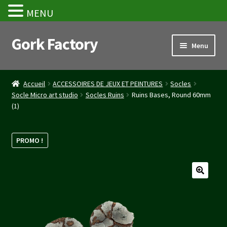
MENU
Gork Factory
Aller
Aller
Menu
à
au
la
contenu
Accueil
navigation
Accueil
ACCESSOIRES DE JEUX ET PEINTURES
Socles
Socle Micro art studio
Socles Ruins
Ruins Bases, Round 60mm
CGV
(1)
Mon compte
PROMO !
Panier
Stripe Payment Success Page
Validation de la commande