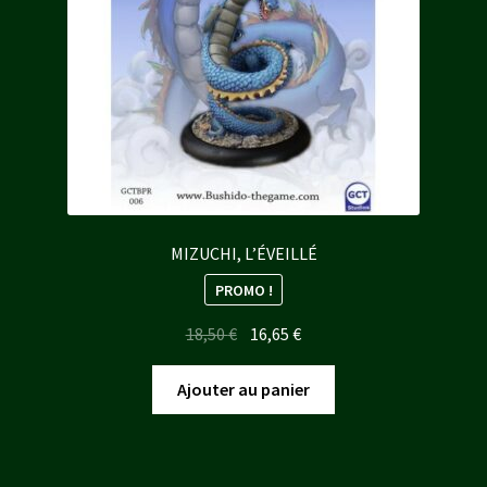
MIZUCHI, L’ÉVEILLÉ
PROMO !
Le
Le
18,50
€
16,65
€
prix
prix
initial
actuel
Ajouter au panier
était :
est :
18,50 €.
16,65 €.