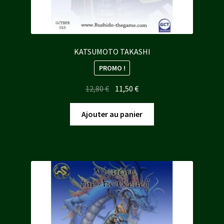
KATSUMOTO TAKASHI
PROMO !
Le
Le
12,80
€
11,50
€
prix
prix
initial
actuel
Ajouter au panier
était :
est :
12,80 €.
11,50 €.