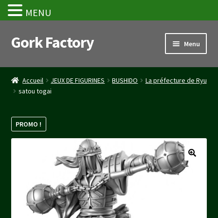
MENU
Gork Factory
Aller
Aller
Menu
à
au
la
contenu
Accueil
navigation
Accueil
JEUX DE FIGURINES
BUSHIDO
La préfecture de Ryu
satou togai
CGV
Mon compte
PROMO !
Panier
Stripe Payment Success Page
Validation de la commande