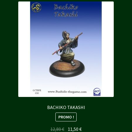
BACHIKO TAKASHI
PROMO !
Le
Le
12,80
€
11,50
€