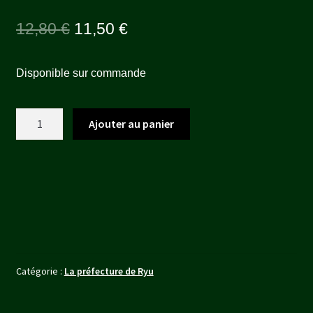
Le
Le
12,80
€
11,50
€
prix
prix
Disponible sur commande
initial
actuel
était :
est :
quantité
Ajouter au panier
12,80 €.
11,50 €.
de
satou
togai
Catégorie :
La préfecture de Ryu