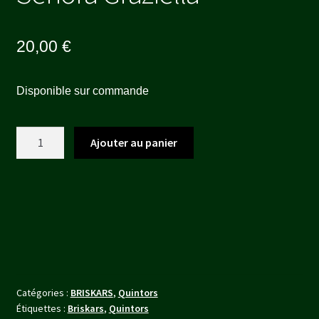
20,00
€
Disponible sur commande
quantité
Ajouter au panier
de
Señora
Graziella
Catégories :
BRISKARS
,
Quintors
Étiquettes :
Briskars
,
Quintors