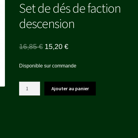
Set de dés de faction
descension
Le
Le
16,85
€
15,20
€
prix
prix
Disponible sur commande
initial
actuel
était :
est :
quantité
Ajouter au panier
16,85 €.
15,20 €.
de
Set
de
dés
de
faction