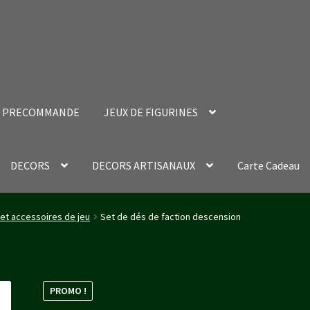
PRECOMMANDE
JEUX DE FIGURINES
DECORS
DECORS ARTISANAUX
Carte Cadeau
nt Success Page
Validation de la commande
 et accessoires de jeu
Set de dés de faction descension
PROMO !