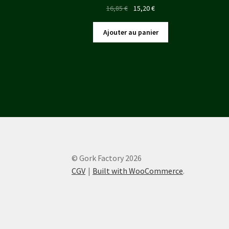
Le
Le
16,85
€
15,20
€
prix
prix
initial
actuel
Ajouter au panier
était :
est :
16,85 €.
15,20 €.
© Gork Factory 2026
CGV
Built with WooCommerce
.