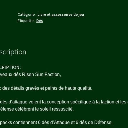
descension
Catégorie :
Livre et accessoires de jeu
Étiquette :
Dés
scription
CRIPTION :
veaux dés Risen Sun Faction,
 des détails gravés et peints de haute qualité.
dés d’attaque voient la conception spécifique à la faction et les
éfense célèbrent le soleil ressuscité.
packs contiennent 6 dés d’Attaque et 6 dés de Défense.