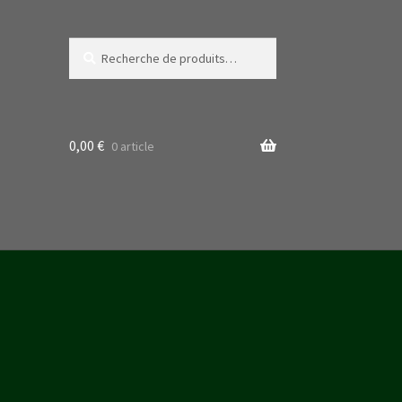
Recherche
Recherche
pour :
0,00
€
0 article