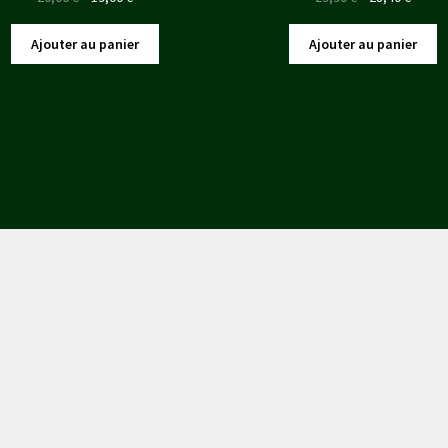
prix
prix
prix
prix
initial
actuel
initial
actuel
Ajouter au panier
Ajouter au panier
était :
est :
était :
est :
20,00 €.
19,00 €.
29,90 €.
28,40 