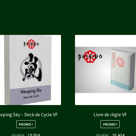
eping Sky – Deck de Cycle VF
Livre de règle VF
PROMO !
PROMO !
Le
Le
Le
Le
20,00
€
19,00
€
29,90
€
28,40
€