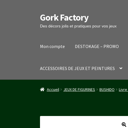
Gork Factory
Aller
Aller
à
au
Des décors jolis et pratiques pour vos jeux
la
contenu
navigation
Mon compte
DESTOKAGE – PROMO
ACCESSOIRES DE JEUX ET PEINTURES
Accueil
CGV
Mon compte
Panier
Stripe Payme
Accueil
JEUX DE FIGURINES
BUSHIDO
Livre