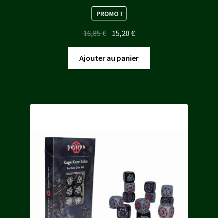
PROMO !
Le
Le
16,85
€
15,20
€
prix
prix
initial
actuel
Ajouter au panier
était :
est :
16,85 €.
15,20 €.