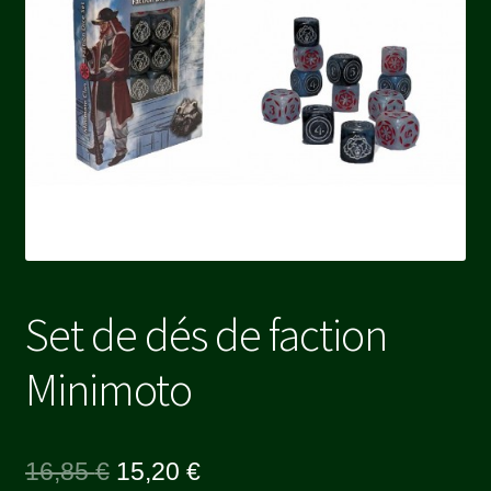
Set de dés de faction
Minimoto
Le
Le
16,85
€
15,20
€