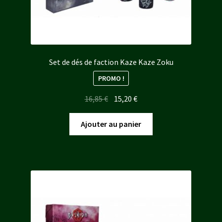
Set de dés de faction Kaze Kaze Zoku
PROMO !
Le
Le
16,85
€
15,20
€
prix
prix
initial
actuel
Ajouter au panier
était :
est :
16,85 €.
15,20 €.