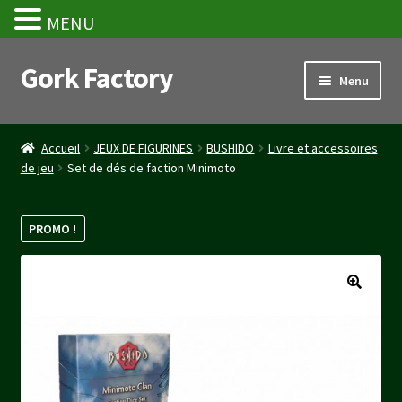
MENU
Gork Factory
Aller
Aller
Menu
à
au
la
contenu
Accueil
navigation
Accueil
JEUX DE FIGURINES
BUSHIDO
Livre et accessoires
de jeu
Set de dés de faction Minimoto
CGV
Mon compte
PROMO !
Panier
Stripe Payment Success Page
Validation de la commande