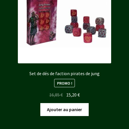
Set de dés de faction pirates de jung
PROMO !
Le
Le
16,85
€
15,20
€
prix
prix
initial
actuel
Ajouter au panier
était :
est :
16,85 €.
15,20 €.