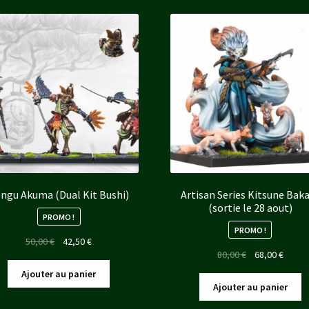
ngu Akuma (Dual Kit Bushi)
Artisan Series Kitsune Bak
(sortie le 28 aout)
PROMO !
PROMO !
Le
Le
50,00
€
42,50
€
Le
Le
80,00
€
68,00
€
prix
prix
prix
prix
initial
actuel
Ajouter au panier
initial
actuel
était :
est :
Ajouter au panier
était :
est :
50,00 €.
42,50 €.