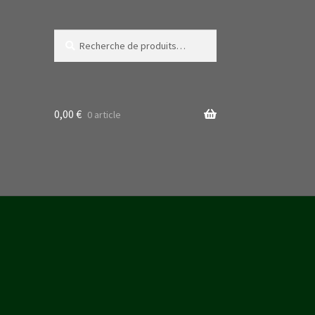
Recherche
Recherche
pour :
0,00
€
0 article