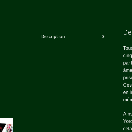
De
Description
Tous
cinq
par 
âmes
pris
Ces 
en i
même
Ains
Yoro
cela