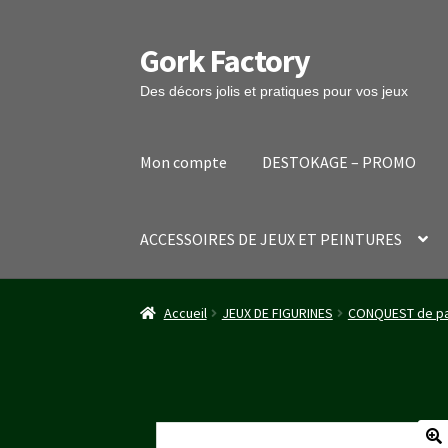
Gork Factory
Aller
Aller
à
au
Des décors jolis et pratiques pour vos jeux
la
contenu
navigation
Mon compte
DESTOKAGE – PROMO
ACCESSOIRES DE JEUX ET PEINTURES
Accueil
CGV
Mon compte
Panier
Stripe Payme
Accueil
JEUX DE FIGURINES
CONQUEST de pa