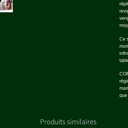
répi
revi
veng
moy
Ce s
mons
infi
tabl
COM
régi
manœ
que 
Produits similaires