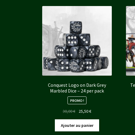
Conquest Logo on Dark Grey
Te
Marbled Dice – 24 per pack
PROMO !
Le
Le
30,00
€
25,50
€
prix
prix
initial
actuel
Ajouter au panier
était :
est :