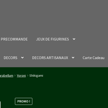
PRECOMMANDE
JEUX DE FIGURINES
DECORS
DECORS ARTISANAUX
Carte Cadeau
nt Success Page
Validation de la commande
rabellum
Yoroni
Shikigami
PROMO !