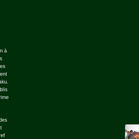
n à
s
ces
ment
aku.
blis
rime
 des
t
ref