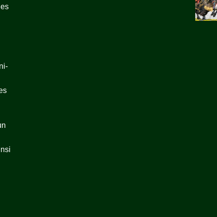
les
ni-
es
un
insi