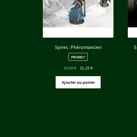
Spires : Phéromancien
S
PROMO !
Le
Le
25,00
€
21,25
€
prix
prix
initial
actuel
Ajouter au panier
était :
est :
25,00 €.
21,25 €.