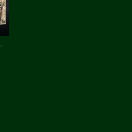
es
€.