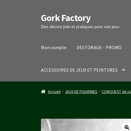
Gork Factory
Aller
Aller
à
au
Des décors jolis et pratiques pour vos jeux
la
contenu
navigation
Mon compte
DESTOKAGE – PROMO
ACCESSOIRES DE JEUX ET PEINTURES
Accueil
CGV
Mon compte
Panier
Stripe Payme
Accueil
JEUX DE FIGURINES
CONQUEST de pa