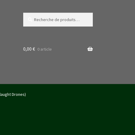
Recherche
Recherche
pour :
0,00
€
0 article
slaught Drones)