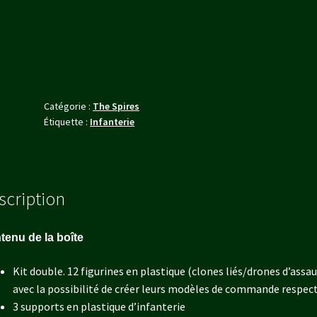
Bound
Clones
(Dual
Kit
:
Bound
Catégorie :
The Spires
Clones/Onslaught
Étiquette :
Infanterie
Drones)
scription
tenu de la boîte
Kit double. 12 figurines en plastique (clones liés/drones d’assau
avec la possibilité de créer leurs modèles de commande respect
3 supports en plastique d’infanterie