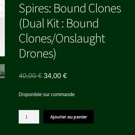
Spires: Bound Clones
(Dual Kit : Bound
Clones/Onslaught
Drones)
Le
Le
40,00
€
34,00
€
prix
prix
Disponible sur commande
initial
actuel
était :
est :
quantité
Ajouter au panier
40,00 €.
34,00 €.
de
Spires: