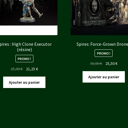
pires : High Clone Executor
Spires: Force-Grown Dron
(résine)
PROMO !
PROMO !
Le
Le
30,00
€
25,50
€
Le
Le
25,00
€
21,25
€
prix
prix
prix
prix
initial
actuel
Ajouter au panier
initial
actuel
était :
est :
Ajouter au panier
était :
est :
30,00 €.
25,50 
25,00 €.
21,25 €.