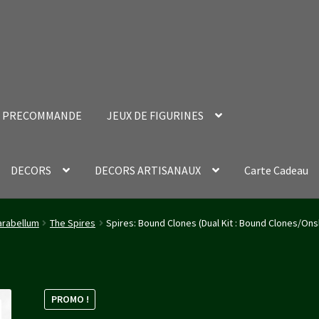
PRECOMMANDE
JEUX DE FIGURINES
DECORS
DECORS ARTISANAUX
Carte Cadeau
nt Success Page
Validation de la commande
rabellum
The Spires
Spires: Bound Clones (Dual Kit : Bound Clones/On
PROMO !