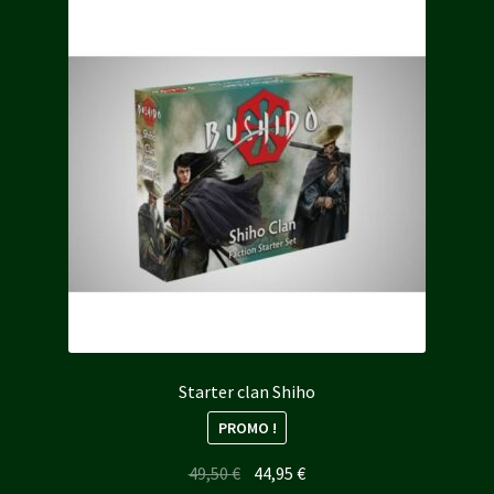
Starter clan Shiho
PROMO !
Le
Le
49,50
€
44,95
€