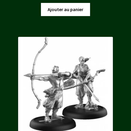
prix
prix
initial
actuel
Ajouter au panier
était :
est :
49,50 €.
44,95 €.