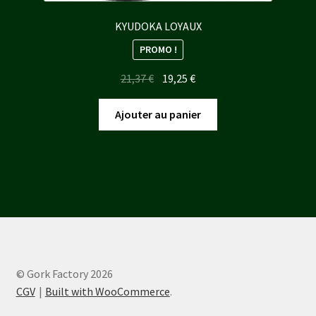
KYUDOKA LOYAUX
PROMO !
Le
Le
21,37
€
19,25
€
prix
prix
initial
actuel
Ajouter au panier
était :
est :
21,37 €.
19,25 €.
© Gork Factory 2026
CGV
Built with WooCommerce
.