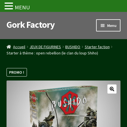
MENU
Gork Factory
Aller
Aller
Menu
à
au
la
contenu
Accueil
navigation
Accueil
JEUX DE FIGURINES
BUSHIDO
Starter faction
Starter à thème : open rebellion (le clan du loup Shiho)
CGV
Mon compte
PROMO !
Panier
Stripe Payment Success Page
Validation de la commande