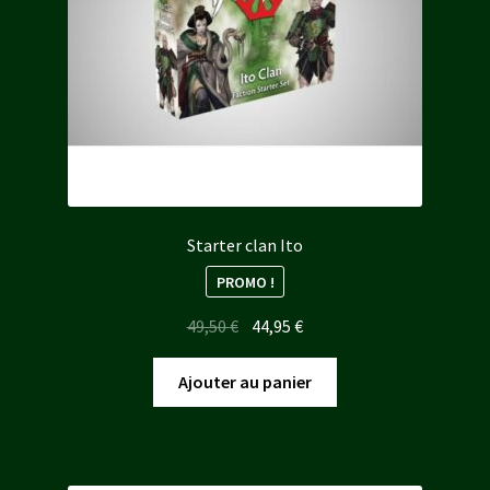
Starter clan Ito
PROMO !
Le
Le
49,50
€
44,95
€
prix
prix
initial
actuel
Ajouter au panier
était :
est :
49,50 €.
44,95 €.