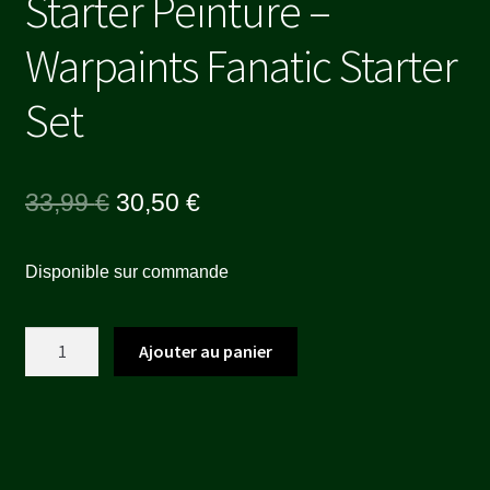
Starter Peinture –
Warpaints Fanatic Starter
Set
Le
Le
33,99
€
30,50
€
prix
prix
Disponible sur commande
initial
actuel
était :
est :
quantité
Ajouter au panier
33,99 €.
30,50 €.
de
Starter
Peinture
-
Warpaints