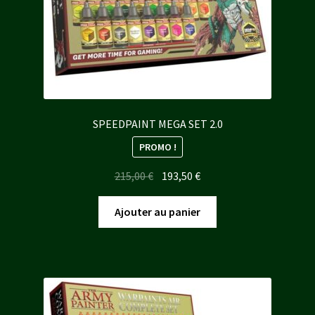
SPEEDPAINT MEGA SET 2.0
PROMO !
Le
Le
215,00
€
193,50
€
prix
prix
initial
actuel
Ajouter au panier
était :
est :
215,00 €.
193,50 €.