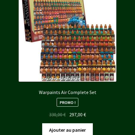
Warpaints Air Complete Set
PROMO !
Le
Le
330,00
€
297,00
€
prix
prix
initial
actuel
Ajouter au panier