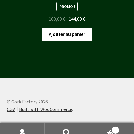
PROMO !
Le
Le
160,00
€
144,00
€
prix
prix
initial
actuel
Ajouter au panier
était :
est :
160,00 €.
144,00 €.
© Gork Factory 2026
CGV
Built with WooCommerce
.
0