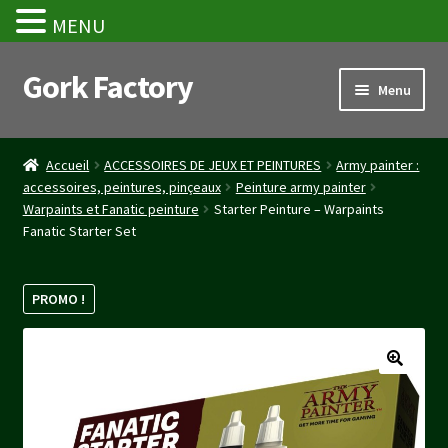
MENU
Gork Factory
Aller
Aller
Menu
à
au
la
contenu
Accueil
navigation
Accueil
ACCESSOIRES DE JEUX ET PEINTURES
Army painter :
accessoires, peintures, pinçeaux
Peinture army painter
CGV
Warpaints et Fanatic peinture
Starter Peinture – Warpaints
Fanatic Starter Set
Mon compte
Panier
PROMO !
Stripe Payment Success Page
Validation de la commande