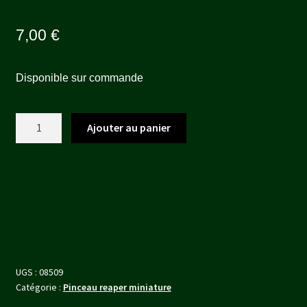
7,00
€
Disponible sur commande
quantité
Ajouter au panier
de
SUPER
FINE
DETAIL
BRUSH
(20/0
ROUND)
UGS :
08509
Catégorie :
Pinceau reaper miniature