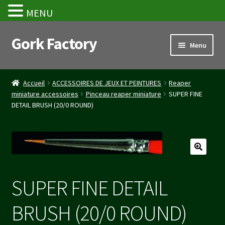
MENU
Gork Factory
Aller
Aller
Menu
à
au
la
contenu
Accueil
navigation
Accueil
ACCESSOIRES DE JEUX ET PEINTURES
Reaper
miniature accessoires
Pinceau reaper miniature
SUPER FINE
CGV
DETAIL BRUSH (20/0 ROUND)
Mon compte
Panier
Stripe Payment Success Page
SUPER FINE DETAIL
Validation de la commande
BRUSH (20/0 ROUND)