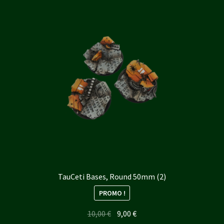
TauCeti Bases, Round 50mm (2)
PROMO !
Le
Le
10,00
€
9,00
€