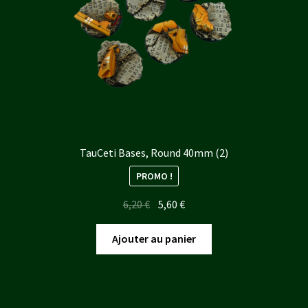
TauCeti Bases, Round 40mm (2)
PROMO !
Le
Le
6,20
€
5,60
€
prix
prix
initial
actuel
Ajouter au panier
était :
est :
6,20 €.
5,60 €.