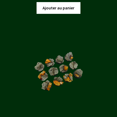
prix
prix
initial
actuel
Ajouter au panier
était :
est :
10,00 €.
9,00 €.