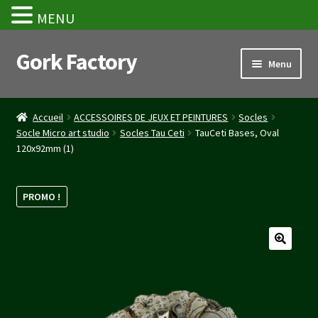
MENU
Gork Factory
Aller
Aller
Menu
à
au
la
contenu
Accueil
navigation
Accueil
ACCESSOIRES DE JEUX ET PEINTURES
Socles
Socle Micro art studio
Socles Tau Ceti
TauCeti Bases, Oval
CGV
120x92mm (1)
Mon compte
PROMO !
Panier
Stripe Payment Success Page
Validation de la commande