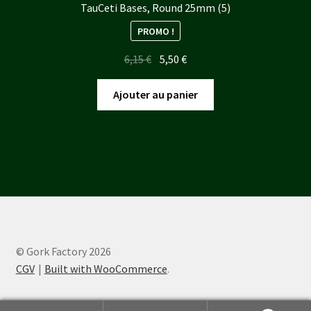
TauCeti Bases, Round 25mm (5)
PROMO !
Le
Le
6,15
€
5,50
€
prix
prix
initial
actuel
Ajouter au panier
était :
est :
6,15 €.
5,50 €.
© Gork Factory 2026
CGV
Built with WooCommerce
.