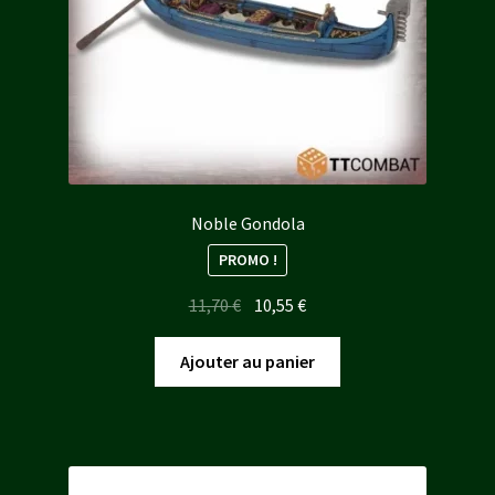
Noble Gondola
PROMO !
Le
Le
11,70
€
10,55
€
prix
prix
initial
actuel
Ajouter au panier
était :
est :
11,70 €.
10,55 €.