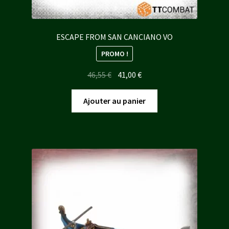
ESCAPE FROM SAN CANCIANO VO
PROMO !
Le
Le
46,55
€
41,00
€
prix
prix
initial
actuel
Ajouter au panier
était :
est :
46,55 €.
41,00 €.