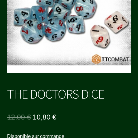
THE DOCTORS DICE
Le
Le
12,00
€
10,80
€
prix
prix
Disponible sur commande