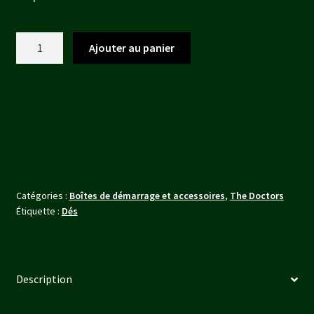
initial
actuel
était :
est :
quantité
Ajouter au panier
12,00 €.
10,80 €.
de
THE
DOCTORS
DICE
Catégories :
Boîtes de démarrage et accessoires
,
The Doctors
Étiquette :
Dés
Description