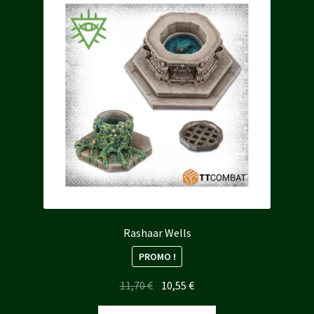
Rashaar Wells
PROMO !
Le
Le
11,70
€
10,55
€
prix
prix