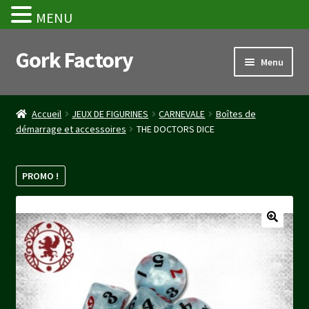
MENU
Gork Factory
Aller
Aller
Menu
à
au
la
contenu
Accueil
navigation
Accueil
JEUX DE FIGURINES
CARNEVALE
Boîtes de
démarrage et accessoires
THE DOCTORS DICE
CGV
Mon compte
PROMO !
Panier
Stripe Payment Success Page
Validation de la commande