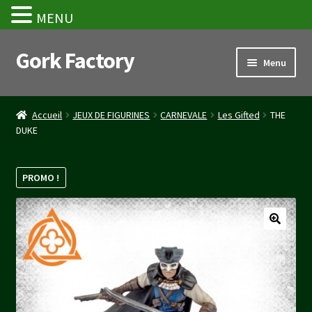
MENU
Gork Factory
Aller
Aller
Menu
à
au
la
contenu
Accueil
navigation
Accueil
JEUX DE FIGURINES
CARNEVALE
Les Gifted
THE
DUKE
CGV
Mon compte
PROMO !
Panier
Stripe Payment Success Page
Validation de la commande