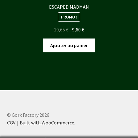
ESCAPED MADMAN
PROMO !
Le
Le
10,65
€
9,60
€
prix
prix
initial
actuel
Ajouter au panier
était :
est :
10,65 €.
9,60 €.
© Gork Factory 2026
CGV
Built with WooCommerce
.