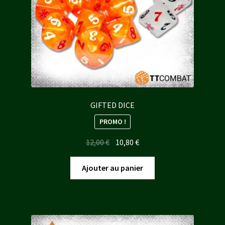
GIFTED DICE
PROMO !
Le
Le
12,00
€
10,80
€
prix
prix
initial
actuel
Ajouter au panier
était :
est :
12,00 €.
10,80 €.