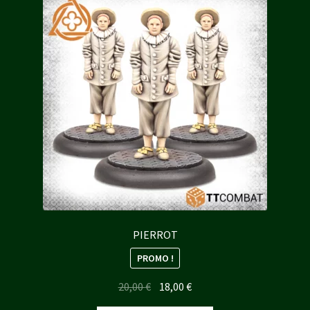
PIERROT
PROMO !
Le
Le
20,00
€
18,00
€
prix
prix