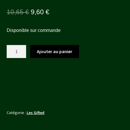
Le
Le
10,65
€
9,60
€
prix
prix
Disponible sur commande
initial
actuel
était :
est :
quantité
Ajouter au panier
10,65 €.
9,60 €.
de
THE
DUKE
Catégorie :
Les Gifted