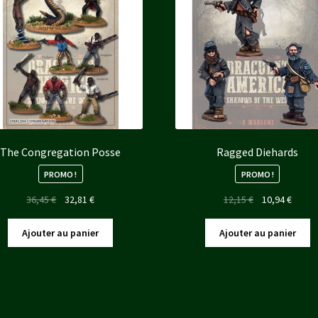
The Congregation Posse
Ragged Diehards
PROMO !
PROMO !
Le
Le
Le
Le
36,45
€
32,81
€
12,15
€
10,94
€
prix
prix
prix
prix
initial
actuel
initial
actuel
Ajouter au panier
Ajouter au panier
était :
est :
était :
est :
36,45 €.
32,81 €.
12,15 €.
10,94 