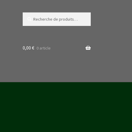
Recherche
Recherche
pour :
0,00
€
0 article