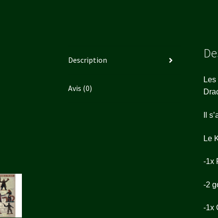
De
Description
Les 
Avis (0)
Drac
Il s
Le K
-1x 
-2 g
-1x 