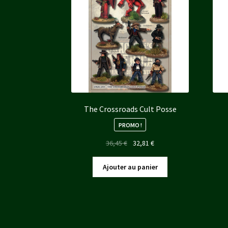
The Crossroads Cult Posse
PROMO !
Le
Le
36,45
€
32,81
€
prix
prix
initial
actuel
Ajouter au panier
était :
est :
36,45 €.
32,81 €.