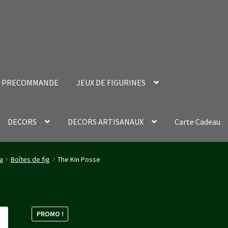
PRECOMMANDE
JEUX DE FIGURINES
DECORS
DECORS ARTISANAUX
Carte Cadeau
nt Success Page
Validation de la commande
a
Boîtes de fig
The Kin Posse
PROMO !