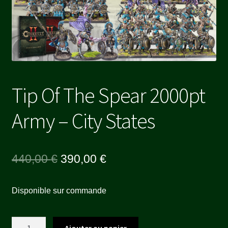
Tip Of The Spear 2000pt
Army – City States
Le
Le
440,00
€
390,00
€
prix
prix
Disponible sur commande
initial
actuel
était :
est :
quantité
Ajouter au panier