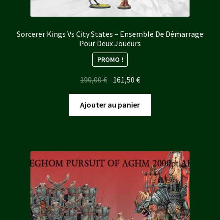
Sorcerer Kings Vs City States – Ensemble De Démarrage
Pour Deux Joueurs
PROMO !
Le
Le
190,00
€
161,50
€
prix
prix
initial
actuel
Ajouter au panier
était :
est :
190,00 €.
161,50 €.