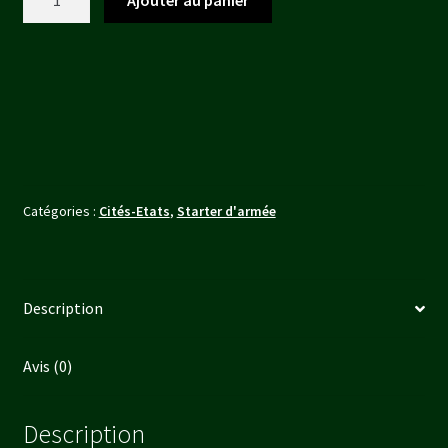
440,00 €.
390,00 €.
de
Tip
Of
The
Spear
2000pt
Army
-
Catégories :
Cités-Etats
,
Starter d'armée
City
States
Description
Avis (0)
Description