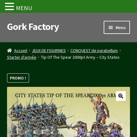
MENU
Gork Factory
Aller
Aller
Menu
à
au
la
contenu
Accueil
navigation
Accueil
JEUX DE FIGURINES
CONQUEST de parabellum
Starter d'armée
Tip Of The Spear 2000pt Army – City States
CGV
Mon compte
PROMO !
Panier
Stripe Payment Success Page
Validation de la commande