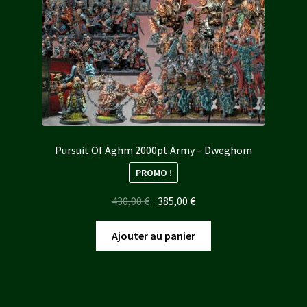
Pursuit Of Aghm 2000pt Army – Dweghom
PROMO !
Le
Le
430,00
€
385,00
€
prix
prix
initial
actuel
Ajouter au panier
était :
est :
430,00 €.
385,00 €.