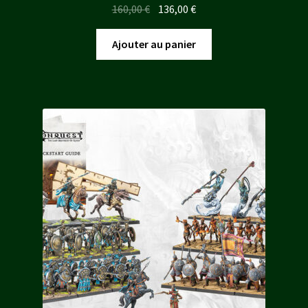
Le
Le
160,00
€
136,00
€
prix
prix
initial
actuel
Ajouter au panier
était :
est :
160,00 €.
136,00 €.