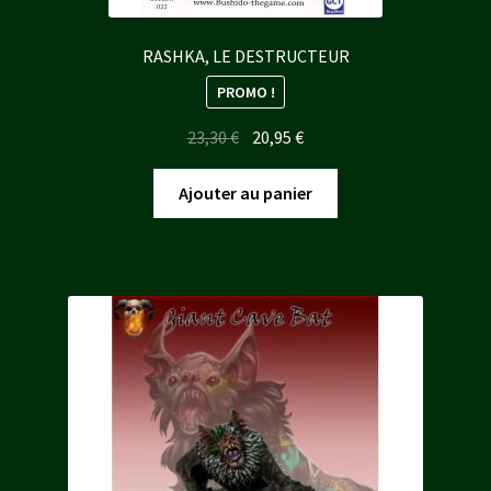
RASHKA, LE DESTRUCTEUR
PROMO !
Le
Le
23,30
€
20,95
€
prix
prix
initial
actuel
Ajouter au panier
était :
est :
23,30 €.
20,95 €.