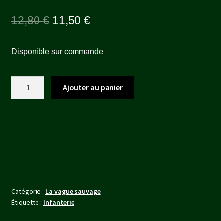
Le
Le
12,80
€
11,50
€
prix
prix
Disponible sur commande
initial
actuel
était :
est :
quantité
Ajouter au panier
12,80 €.
11,50 €.
de
TRA-
PENG
Catégorie :
La vague sauvage
Étiquette :
Infanterie