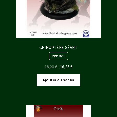
CHIROPTÈRE GÉANT
PROMO !
Le
Le
18,20
€
16,35
€
prix
prix
initial
actuel
Ajouter au panier
était :
est :
18,20 €.
16,35 €.