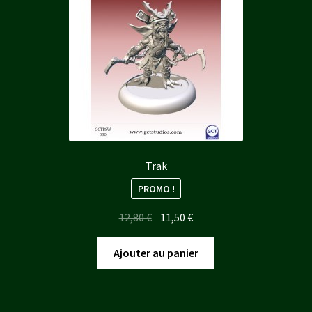
Trak
PROMO !
Le
Le
12,80
€
11,50
€
prix
prix
initial
actuel
Ajouter au panier
était :
est :
12,80 €.
11,50 €.