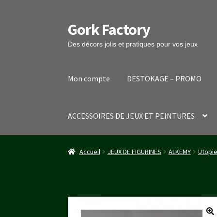
Gork Factory
Aller
Aller
à
au
Des décors jolis et pratiques pour vos jeux
la
contenu
navigation
Mon compte
DESTOKAGE – PROMO
ACCESSOIRES DE JEUX ET PEINTURES
Accueil
CGV
Mon compte
Panier
Stripe Payme
Accueil
JEUX DE FIGURINES
ALKEMY
Utopi