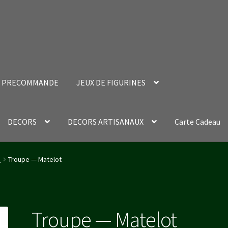
PRECOMMANDE
JEUX DE FIGURINES
DECORS
DECORS ARTISANAUX
Carte Cadeau
nt Success Page
Validation de la commande
e
Troupe — Matelot
Troupe — Matelot