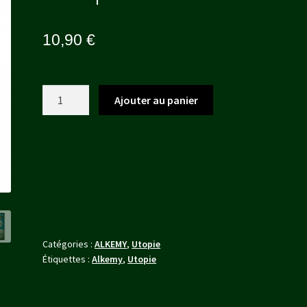
10,90
€
quantité
Ajouter au panier
de
Troupe
-
-
Matelot
Catégories :
ALKEMY
,
Utopie
Étiquettes :
Alkemy
,
Utopie