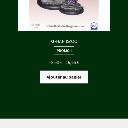
XI-HAN &ZOO
PROMO !
Le
Le
18,50
€
16,65
€
prix
prix
initial
actuel
Ajouter au panier
était :
est :
18,50 €.
16,65 €.