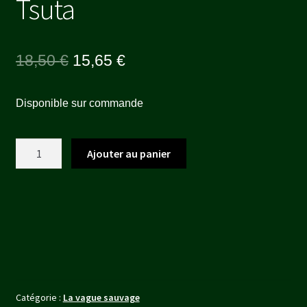
Tsuta
Le
Le
18,50
€
15,65
€
prix
prix
Disponible sur commande
initial
actuel
était :
est :
quantité
Ajouter au panier
18,50 €.
15,65 €.
de
Tsuta
Catégorie :
La vague sauvage