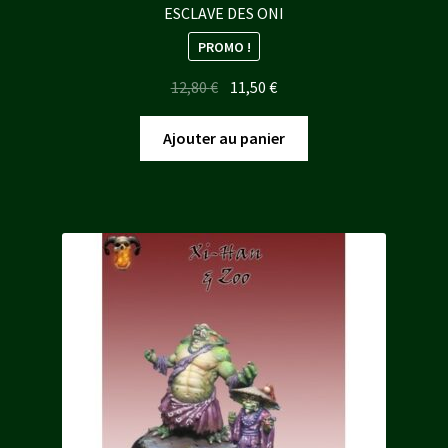
ESCLAVE DES ONI
PROMO !
Le
Le
12,80
€
11,50
€
prix
prix
initial
actuel
Ajouter au panier
était :
est :
12,80 €.
11,50 €.