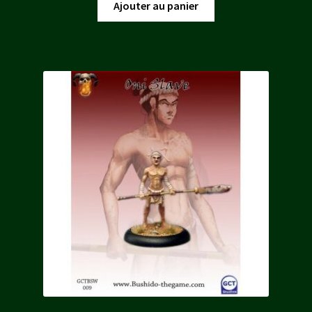
initial
actuel
Ajouter au panier
était :
est :
12,80 €.
11,50 €.