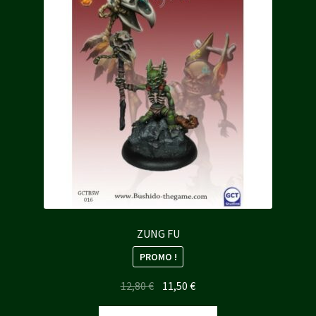
ZUNG FU
PROMO !
Le
Le
12,80
€
11,50
€
prix
prix