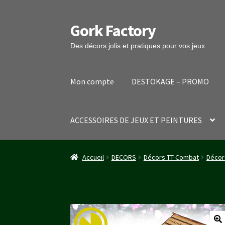
Gork Factory
Aller
Aller
à
au
Des décors jolis et pratiques pour vos jeux
la
contenu
navigation
Mon compte
DESTOKAGE – PROMO
ACCESSOIRES DE JEUX ET PEINTURES
Accueil
CGV
Mon compte
Panier
Stripe Payme
Accueil
DECORS
Décors TT-Combat
Décor