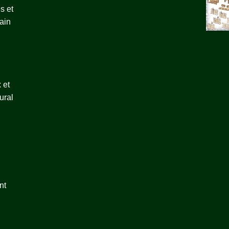
s et
ain
 et
ural
nt