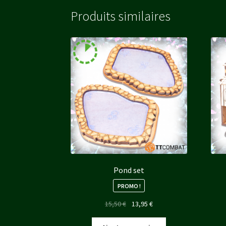
Produits similaires
Pond set
PROMO !
Le
Le
15,50
€
13,95
€
prix
prix
initial
actuel