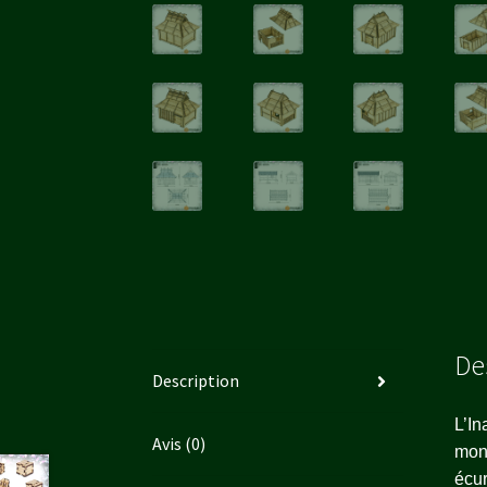
De
Description
L’In
Avis (0)
mont
écur