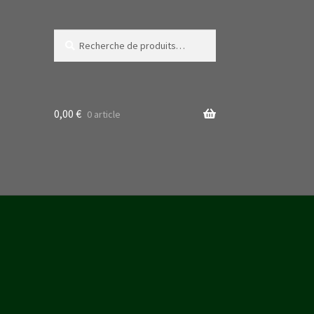
Recherche
Recherche
pour :
0,00
€
0 article