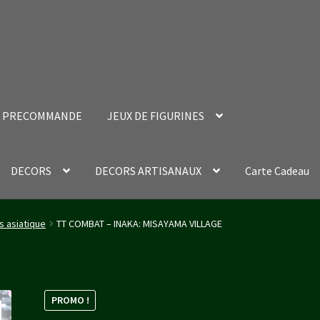
PRECOMMANDE
JEUX DE FIGURINES
DECORS
DECORS ARTISANAUX
Carte Cadeau
nt Success Page
Validation de la commande
s asiatique
TT COMBAT – INAKA: MISAYAMA VILLAGE
PROMO !