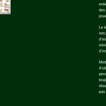
enti
des 
joua
Le k
mm. 
d’es
mini
d’in
Mod
d’ut
peuv
touj
résu
pas 