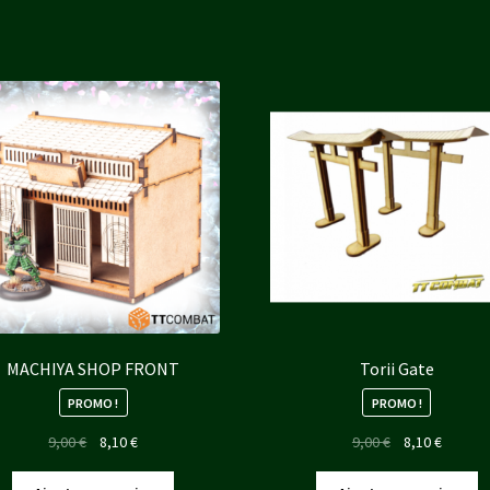
MACHIYA SHOP FRONT
Torii Gate
PROMO !
PROMO !
Le
Le
Le
Le
9,00
€
8,10
€
9,00
€
8,10
€
prix
prix
prix
prix
initial
actuel
initial
actuel