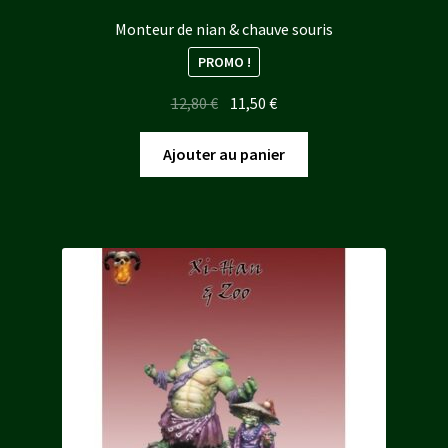
Monteur de nian & chauve souris
PROMO !
Le
Le
12,80
€
11,50
€
prix
prix
initial
actuel
Ajouter au panier
était :
est :
12,80 €.
11,50 €.