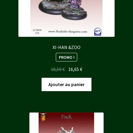
XI-HAN &ZOO
PROMO !
Le
Le
18,50
€
16,65
€
prix
prix
initial
actuel
Ajouter au panier
était :
est :
18,50 €.
16,65 €.