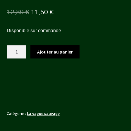
Le
Le
12,80
€
11,50
€
prix
prix
Disponible sur commande
initial
actuel
était :
est :
quantité
Ajouter au panier
12,80 €.
11,50 €.
de
UK-
KANG
Catégorie :
La vague sauvage