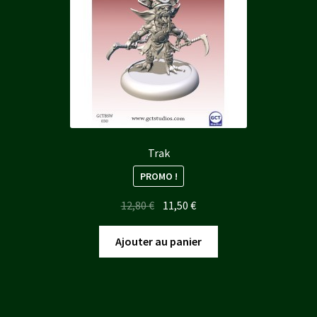
Trak
PROMO !
Le
Le
12,80
€
11,50
€
prix
prix
initial
actuel
Ajouter au panier
était :
est :
12,80 €.
11,50 €.