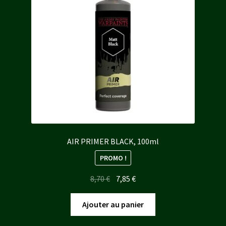
AIR PRIMER BLACK, 100ml
PROMO !
Le
Le
8,70
€
7,85
€
prix
prix
initial
actuel
Ajouter au panier
était :
est :