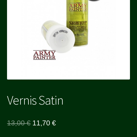
Vernis Satin
Le
Le
13,00
€
11,70
€
prix
prix