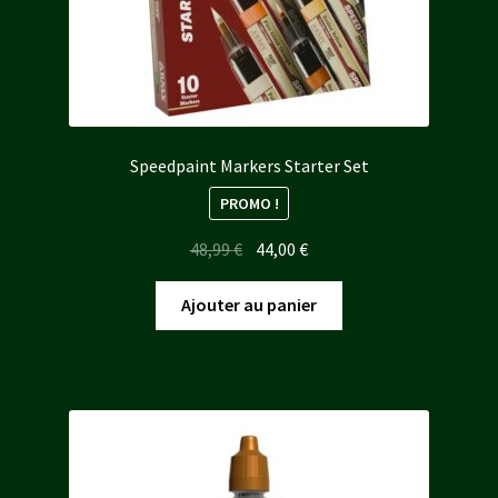
Speedpaint Markers Starter Set
PROMO !
Le
Le
48,99
€
44,00
€
prix
prix
initial
actuel
Ajouter au panier
était :
est :
48,99 €.
44,00 €.