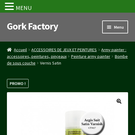
MENU
Gork Factory
Aller
Aller
Menu
à
au
la
contenu
Accueil
navigation
Accueil
ACCESSOIRES DE JEUX ET PEINTURES
Army painter :
accessoires, peintures, pinçeaux
Peinture army painter
Bombe
CGV
de sous couche
Vernis Satin
Mon compte
PROMO !
Panier
Stripe Payment Success Page
Validation de la commande