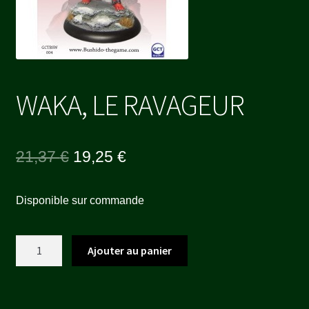
WAKA, LE RAVAGEUR
Le
Le
21,37
€
19,25
€
prix
prix
Disponible sur commande
initial
actuel
était :
est :
quantité
Ajouter au panier
21,37 €.
19,25 €.
de
WAKA,
LE