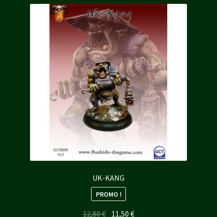
UK-KANG
PROMO !
Le
Le
12,80
€
11,50
€