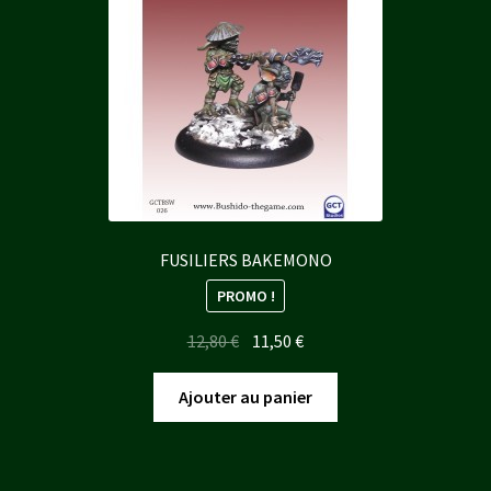
FUSILIERS BAKEMONO
PROMO !
Le
Le
12,80
€
11,50
€
prix
prix
initial
actuel
Ajouter au panier
était :
est :
12,80 €.
11,50 €.