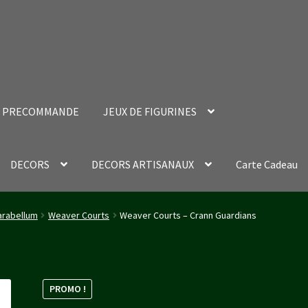
PRECOMMANDE
JEUX DE FIGURINES
DECORS
DECORS ARTISANAUX
Carte Cadeau
nt Success Page
Validation de la commande
rabellum
Weaver Courts
Weaver Courts – Crann Guardians
PROMO !