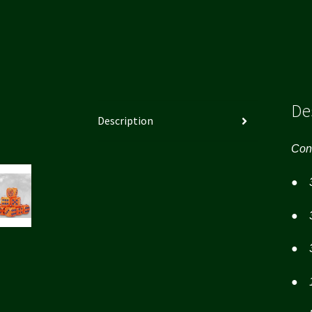
De
Description
Cont
● 3 
● 3 
● 3
● 1