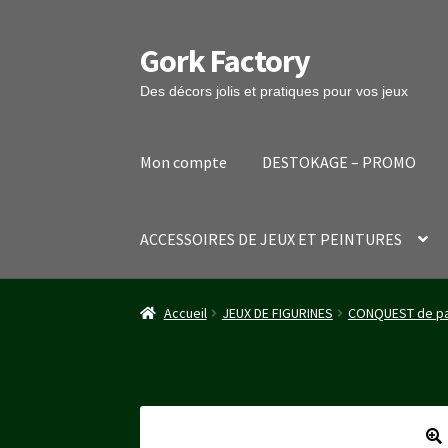
Gork Factory
Aller
Aller
à
au
Des décors jolis et pratiques pour vos jeux
la
contenu
navigation
Mon compte
DESTOKAGE – PROMO
ACCESSOIRES DE JEUX ET PEINTURES
Accueil
CGV
Mon compte
Panier
Stripe Payme
Accueil
JEUX DE FIGURINES
CONQUEST de pa