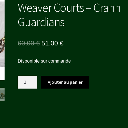
Weaver Courts – Crann
Guardians
Le
Le
60,00
€
51,00
€
prix
prix
Disponible sur commande
initial
actuel
était :
est :
quantité
Ajouter au panier
60,00 €.
51,00 €.
de
Weaver
Courts
-
Crann
Guardians