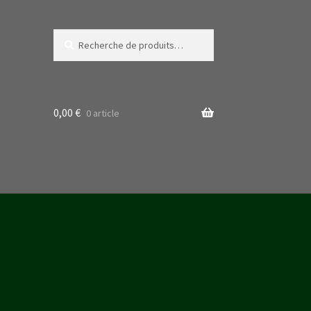
Recherche
Recherche
pour :
0,00
€
0 article