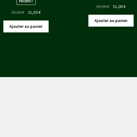
PROMO !
Le
Le
60,00
€
51,00
€
Le
Le
25,00
€
21,50
€
prix
prix
prix
prix
initial
actuel
Ajouter au panier
initial
actuel
était :
est :
Ajouter au panier
était :
est :
60,00 €.
51,00 
25,00 €.
21,50 €.