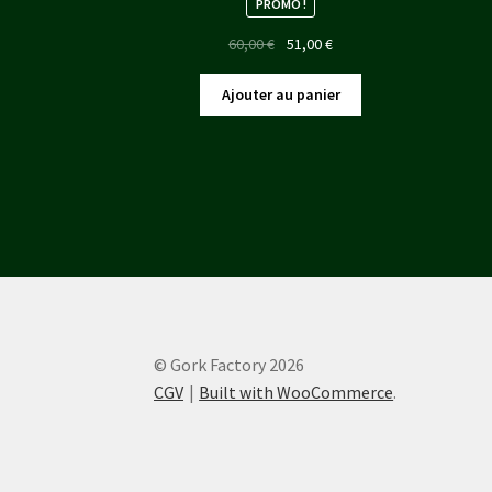
PROMO !
Le
Le
60,00
€
51,00
€
prix
prix
initial
actuel
Ajouter au panier
était :
est :
60,00 €.
51,00 €.
© Gork Factory 2026
CGV
Built with WooCommerce
.