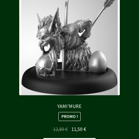
YAMI’MURE
PROMO !
Le
Le
12,80
€
11,50
€
prix
prix