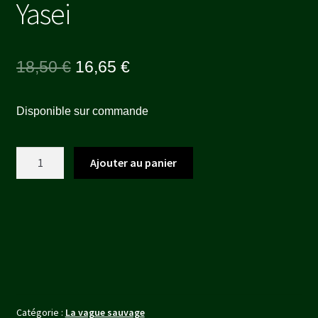
Yasei
Le
Le
18,50
€
16,65
€
prix
prix
Disponible sur commande
initial
actuel
était :
est :
quantité
Ajouter au panier
18,50 €.
16,65 €.
de
Yasei
Catégorie :
La vague sauvage