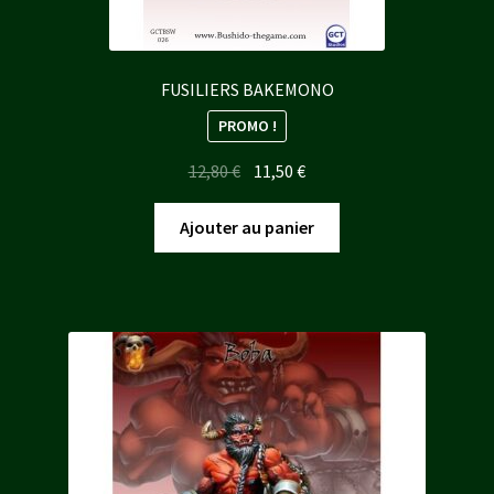
FUSILIERS BAKEMONO
PROMO !
Le
Le
12,80
€
11,50
€
prix
prix
initial
actuel
Ajouter au panier
était :
est :
12,80 €.
11,50 €.