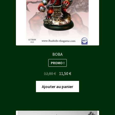
BOBA
PROMO !
Le
Le
12,80
€
11,50
€
prix
prix
initial
actuel
Ajouter au panier
était :
est :
12,80 €.
11,50 €.