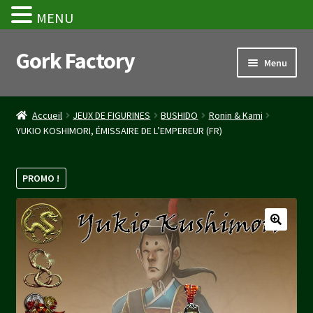
MENU
Gork Factory
Aller
Aller
Menu
à
au
la
contenu
Accueil
navigation
Accueil
JEUX DE FIGURINES
BUSHIDO
Ronin & Kami
YUKIO KOSHIMORI, ÉMISSAIRE DE L’EMPEREUR (FR)
CGV
Mon compte
PROMO !
Panier
Stripe Payment Success Page
Validation de la commande