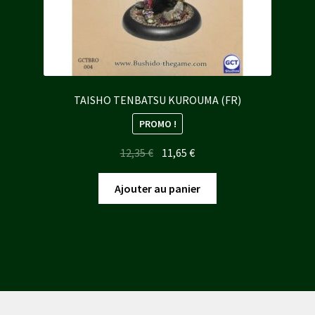
TAISHO TENBATSU KUROUMA (FR)
PROMO !
Le
Le
12,35
€
11,65
€
prix
prix
initial
actuel
Ajouter au panier
était :
est :
12,35 €.
11,65 €.