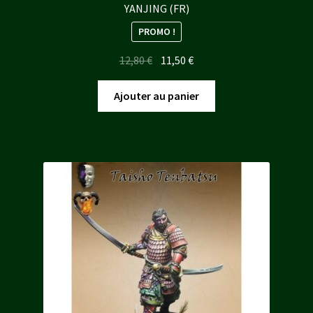
YANJING (FR)
PROMO !
Le
Le
12,80
€
11,50
€
prix
prix
initial
actuel
Ajouter au panier
était :
est :
12,80 €.
11,50 €.