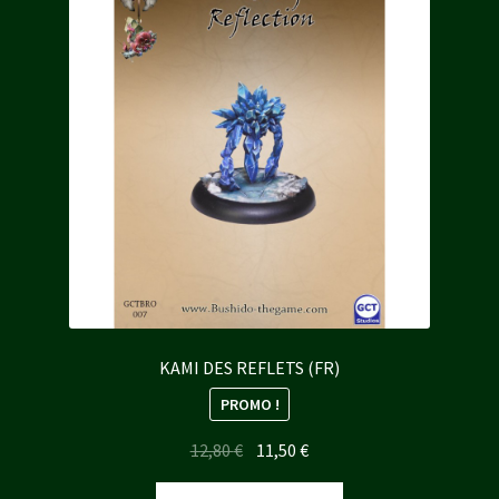
KAMI DES REFLETS (FR)
PROMO !
Le
Le
12,80
€
11,50
€
prix
prix