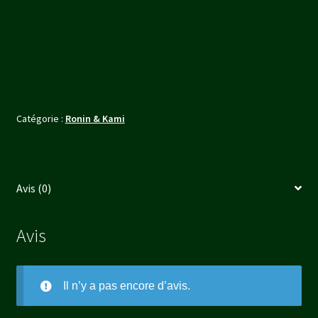
KOSHIMORI,
ÉMISSAIRE
DE
L'EMPEREUR
(FR)
Catégorie :
Ronin & Kami
Avis (0)
Avis
Il n’y a pas encore d’avis.