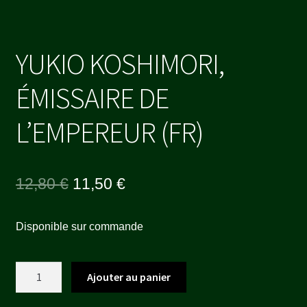
YUKIO KOSHIMORI,
ÉMISSAIRE DE
L’EMPEREUR (FR)
Le
Le
12,80
€
11,50
€
prix
prix
Disponible sur commande
initial
actuel
était :
est :
quantité
Ajouter au panier
12,80 €.
11,50 €.
de
YUKIO