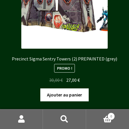
Precinct Sigma Sentry Towers (2) PREPAINTED (grey)
PROMO !
Le
Le
30,00
€
27,00
€
prix
prix
initial
actuel
Ajouter au panier
était :
est :
30,00 €.
27,00 €.
0
Recherche
Recherche