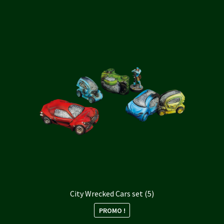
32,00 €.
28,80 €.
City Wrecked Cars set (5)
PROMO !