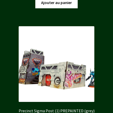
initial
actuel
Ajouter au panier
était :
est :
15,00 €.
13,50 €.
Precinct Sigma Post (1) PREPAINTED (grey)