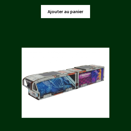
prix
prix
initial
actuel
Ajouter au panier
était :
est :
20,00 €.
18,00 €.