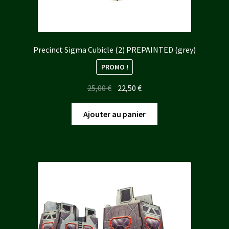
Precinct Sigma Cubicle (2) PREPAINTED (grey)
PROMO !
Le
Le
25,00
€
22,50
€
prix
prix
initial
actuel
Ajouter au panier
était :
est :
25,00 €.
22,50 €.