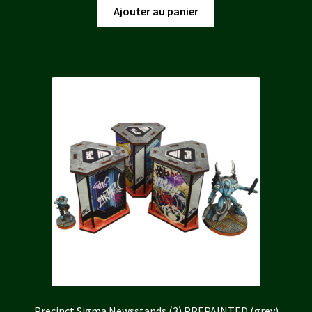
initial
actuel
Ajouter au panier
était :
est :
15,00 €.
13,50 €.
Precinct Sigma Newsstands (3) PREPAINTED (grey)