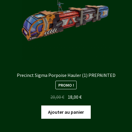
Precinct Sigma Porpoise Hauler (1) PREPAINTED
PROMO !
Le
Le
20,00
€
18,00
€
prix
prix
initial
actuel
Ajouter au panier
était :
est :
20,00 €.
18,00 €.