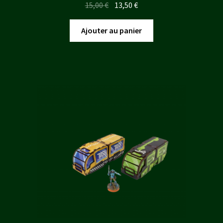
Le
Le
15,00
€
13,50
€
prix
prix
initial
actuel
Ajouter au panier
était :
est :
15,00 €.
13,50 €.