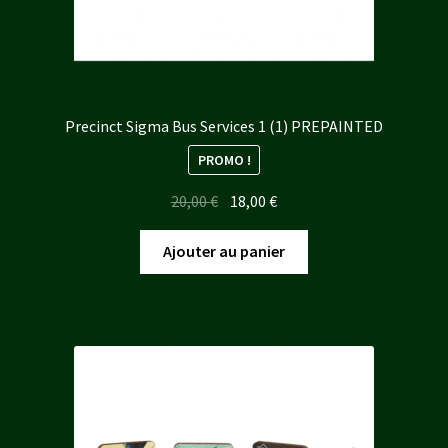
Precinct Sigma Bus Services 1 (1) PREPAINTED
PROMO !
Le
Le
20,00
€
18,00
€
prix
prix
initial
actuel
Ajouter au panier
était :
est :
20,00 €.
18,00 €.