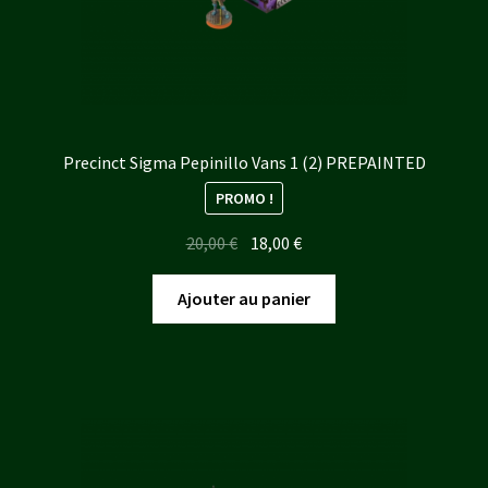
Precinct Sigma Pepinillo Vans 1 (2) PREPAINTED
PROMO !
Le
Le
20,00
€
18,00
€
prix
prix
initial
actuel
Ajouter au panier
était :
est :
20,00 €.
18,00 €.