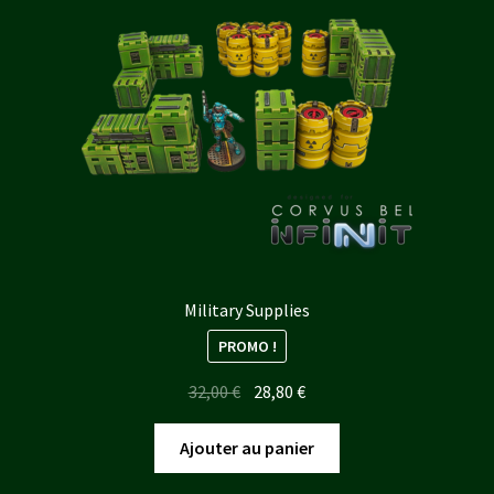
plus
ancien
Military Supplies
PROMO !
Le
Le
32,00
€
28,80
€
prix
prix
initial
actuel
Ajouter au panier
était :
est :