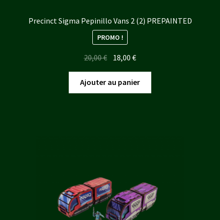
Precinct Sigma Pepinillo Vans 2 (2) PREPAINTED
PROMO !
Le
Le
20,00
€
18,00
€
prix
prix
initial
actuel
Ajouter au panier
était :
est :
20,00 €.
18,00 €.