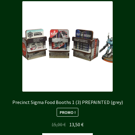
Precinct Sigma Food Booths 1 (3) PREPAINTED (grey)
PROMO !
Le
Le
15,00
€
13,50
€
prix
prix