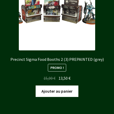
Precinct Sigma Food Booths 2 (3) PREPAINTED (grey)
PROMO !
Le
Le
15,00
€
13,50
€
prix
prix
initial
actuel
Ajouter au panier
était :
est :
15,00 €.
13,50 €.