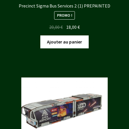
Precinct Sigma Bus Services 2 (1) PREPAINTED
PROMO !
Le
Le
20,00
€
18,00
€
prix
prix
initial
actuel
Ajouter au panier
était :
est :
20,00 €.
18,00 €.