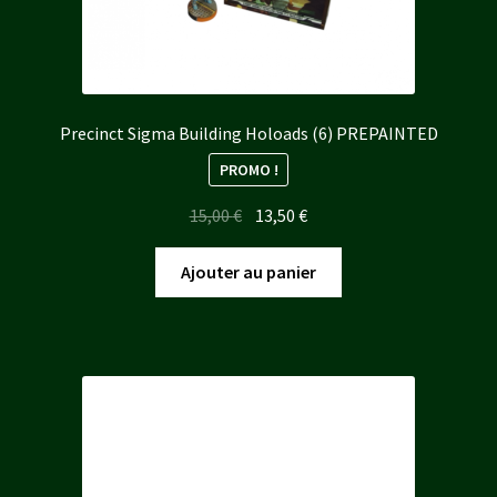
Precinct Sigma Building Holoads (6) PREPAINTED
PROMO !
Le
Le
15,00
€
13,50
€
prix
prix
initial
actuel
Ajouter au panier
était :
est :
15,00 €.
13,50 €.