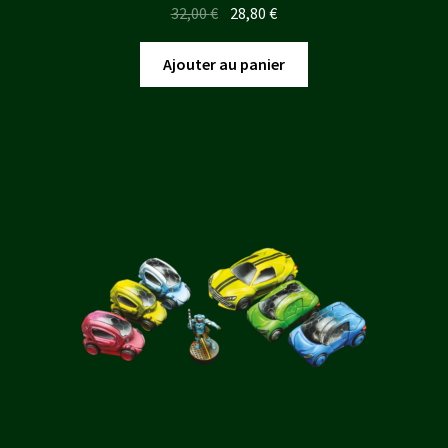
Le
Le
32,00
€
28,80
€
prix
prix
initial
actuel
Ajouter au panier
était :
est :
32,00 €.
28,80 €.