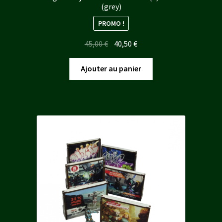
(grey)
PROMO !
Le
Le
45,00
€
40,50
€
prix
prix
initial
actuel
Ajouter au panier
était :
est :
45,00 €.
40,50 €.