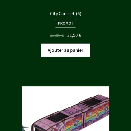
City Cars set (6)
PROMO !
Le
Le
35,00
€
31,50
€
prix
prix
initial
actuel
Ajouter au panier
était :
est :
35,00 €.
31,50 €.