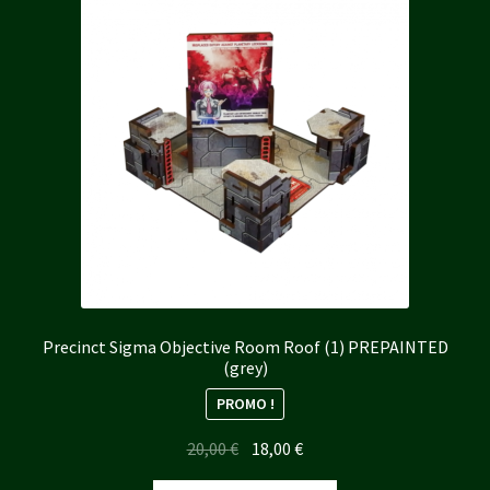
Precinct Sigma Objective Room Roof (1) PREPAINTED
(grey)
PROMO !
Le
Le
20,00
€
18,00
€
prix
prix