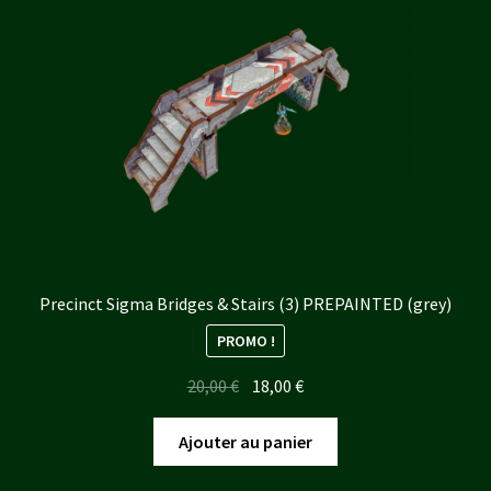
Precinct Sigma Bridges & Stairs (3) PREPAINTED (grey)
PROMO !
Le
Le
20,00
€
18,00
€
prix
prix
initial
actuel
Ajouter au panier
était :
est :