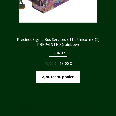
Precinct Sigma Bus Services « The Unicorn » (1)
PREPAINTED (rainbow)
PROMO !
Le
Le
20,00
€
18,00
€
prix
prix
initial
actuel
Ajouter au panier
était :
est :
20,00 €.
18,00 €.