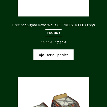
Precinct Sigma News Walls (6) PREPAINTED (grey)
PROMO !
Le
Le
19,00
€
17,10
€
prix
prix
initial
actuel
Ajouter au panier
était :
est :
19,00 €.
17,10 €.