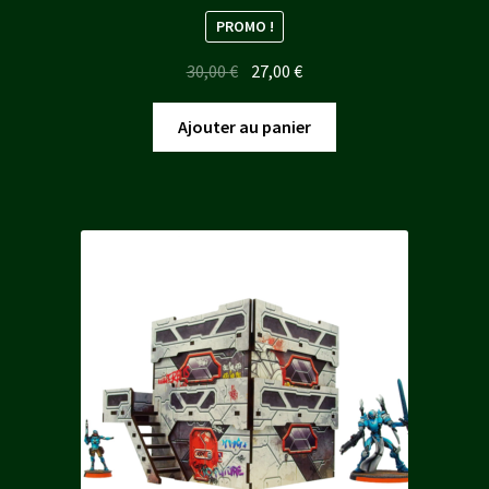
PROMO !
Le
Le
30,00
€
27,00
€
prix
prix
initial
actuel
Ajouter au panier
était :
est :
30,00 €.
27,00 €.