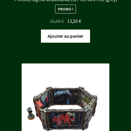
PROMO !
Le
Le
15,00
€
13,50
€
prix
prix
initial
actuel
Ajouter au panier
était :
est :
15,00 €.
13,50 €.