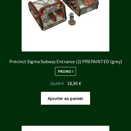
Precinct Sigma Subway Entrance (2) PREPAINTED (grey)
PROMO !
Le
Le
21,00
€
18,90
€
prix
prix
initial
actuel
Ajouter au panier
était :
est :
21,00 €.
18,90 €.