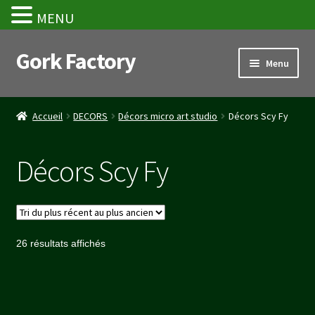
MENU
Gork Factory
Aller
Aller
Menu
à
au
la
contenu
Accueil
navigation
Accueil
DECORS
Décors micro art studio
Décors Scy Fy
CGV
Décors Scy Fy
Mon compte
Panier
Trié
26 résultats affichés
Stripe Payment Success Page
du
plus
Validation de la commande
récent
au