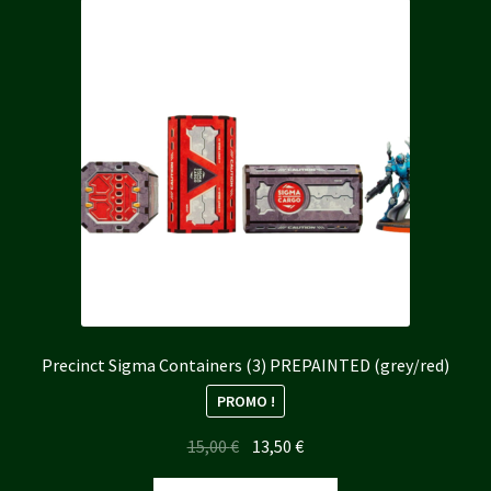
Precinct Sigma Containers (3) PREPAINTED (grey/red)
PROMO !
Le
Le
15,00
€
13,50
€
prix
prix