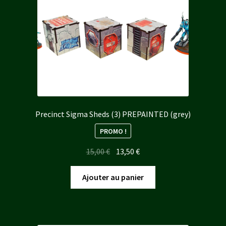
Precinct Sigma Sheds (3) PREPAINTED (grey)
PROMO !
Le
Le
15,00
€
13,50
€
prix
prix
initial
actuel
Ajouter au panier
était :
est :
15,00 €.
13,50 €.