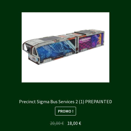
Precinct Sigma Bus Services 2 (1) PREPAINTED
PROMO !
Le
Le
20,00
€
18,00
€
prix
prix