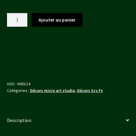
initial
actuel
était :
est :
quantité
Ajouter au panier
15,00 €.
13,50 €.
de
Precinct
Sigma
Containers
(3)
PREPAINTED
(grey/red)
UGS :
H00114
Catégories :
Décors micro art studio
,
Décors Scy Fy
Description