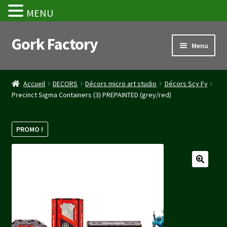
MENU
Gork Factory
Aller
Aller
Menu
à
au
la
contenu
Accueil
navigation
Accueil
DECORS
Décors micro art studio
Décors Scy Fy
Precinct Sigma Containers (3) PREPAINTED (grey/red)
CGV
Mon compte
PROMO !
Panier
Stripe Payment Success Page
Validation de la commande