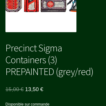
Precinct Sigma
Containers (3)
PREPAINTED (grey/red)
Le
Le
15,00
€
13,50
€
prix
prix
Disponible sur commande