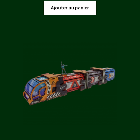
initial
actuel
Ajouter au panier
était :
est :
20,00 €.
18,00 €.