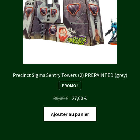
Precinct Sigma Sentry Towers (2) PREPAINTED (grey)
PROMO !
Le
Le
30,00
€
27,00
€
prix
prix
initial
actuel
Ajouter au panier
était :
est :
30,00 €.
27,00 €.