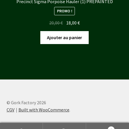
Precinct Sigma Porpoise Hauler (1) PREPAINTED
PROMO !
Le
Le
20,00
€
18,00
€
prix
prix
initial
actuel
Ajouter au panier
était :
est :
20,00 €.
18,00 €.
© Gork Factory 2026
CGV
Built with WooCommerce
.