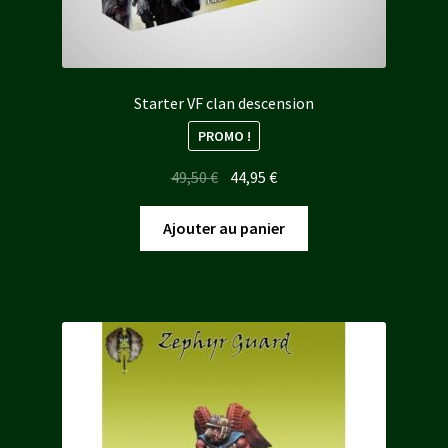
Starter VF clan descension
PROMO !
Le
Le
49,50
€
44,95
€
prix
prix
initial
actuel
Ajouter au panier
était :
est :
49,50 €.
44,95 €.