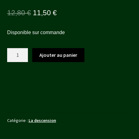
Le
Le
12,80
€
11,50
€
prix
prix
Disponible sur commande
initial
actuel
était :
est :
quantité
Ajouter au panier
12,80 €.
11,50 €.
de
AMARUQ
Catégorie :
La descension