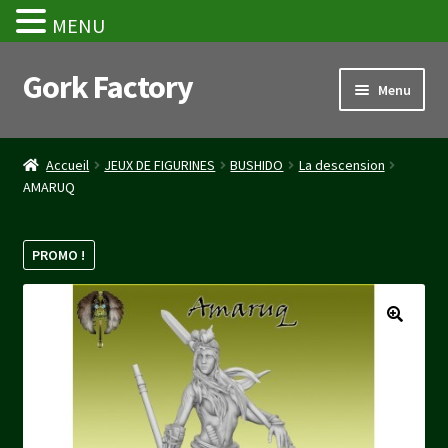
MENU
Gork Factory
Aller
Aller
Menu
à
au
la
contenu
Accueil
navigation
Accueil
JEUX DE FIGURINES
BUSHIDO
La descension
AMARUQ
CGV
Mon compte
PROMO !
Panier
Stripe Payment Success Page
Validation de la commande