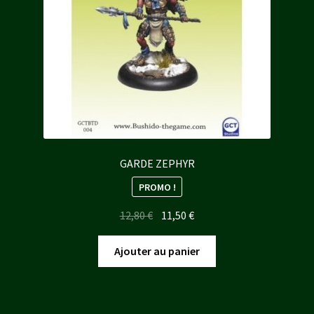
GARDE ZEPHYR
PROMO !
Le
Le
12,80
€
11,50
€
prix
prix
initial
actuel
Ajouter au panier
était :
est :
12,80 €.
11,50 €.