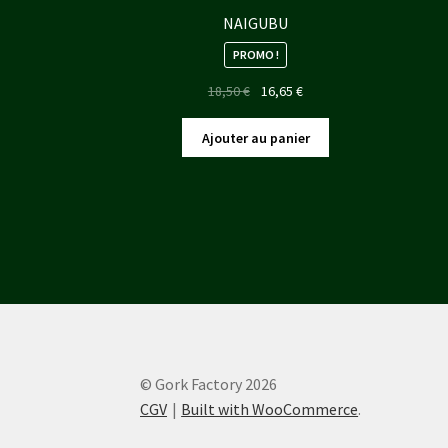
NAIGUBU
PROMO !
Le
Le
18,50
€
16,65
€
prix
prix
initial
actuel
Ajouter au panier
était :
est :
18,50 €.
16,65 €.
© Gork Factory 2026
CGV
Built with WooCommerce
.