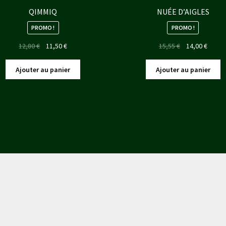
QIMMIQ
NUÉE D’AIGLES
PROMO !
PROMO !
Le
Le
Le
Le
12,80
€
11,50
€
15,55
€
14,00
€
prix
prix
prix
prix
initial
actuel
initial
actuel
Ajouter au panier
Ajouter au panier
était :
est :
était :
est :
12,80 €.
11,50 €.
15,55 €.
14,00 