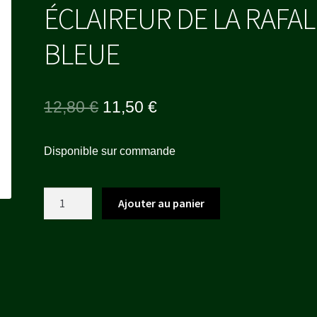
ÉCLAIREUR DE LA RAFAL
BLEUE
Le
Le
12,80
€
11,50
€
prix
prix
Disponible sur commande
initial
actuel
était :
est :
quantité
Ajouter au panier
12,80 €.
11,50 €.
de
ÉCLAIREUR
DE
LA
RAFALE
BLEUE