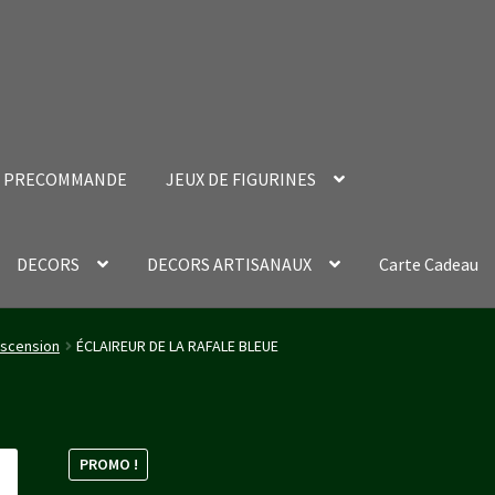
PRECOMMANDE
JEUX DE FIGURINES
DECORS
DECORS ARTISANAUX
Carte Cadeau
nt Success Page
Validation de la commande
escension
ÉCLAIREUR DE LA RAFALE BLEUE
PROMO !