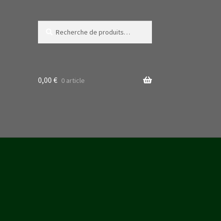
Recherche
Recherche
pour :
0,00
€
0 article