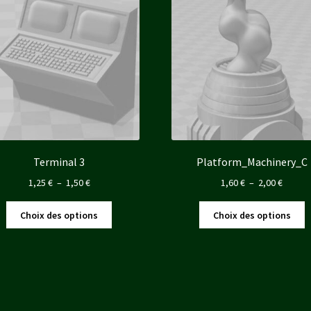
Terminal 3
Platform_Machinery_C
Plage
Plage
1,25
€
–
1,50
€
1,60
€
–
2,00
€
de
de
Ce
C
prix :
prix :
Choix des options
Choix des options
produit
p
1,25 €
1,60 €
a
a
à
à
plusieurs
p
1,50 €
2,00 €
variations.
v
Les
L
options
o