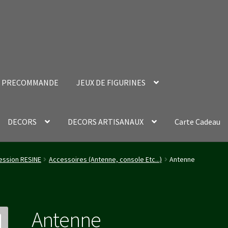
PRECOMMANDE
JEUX DE FIGURINES
DECORS
DECORS ARTISANAUX
Carte Cadeau
nt Success Page
Validation de la commande
ession RESINE
Accessoires (Antenne, console Etc...)
Antenne
Antenne