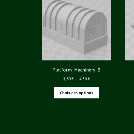
Platform_Machinery_B
Plage
3,60
€
–
4,50
€
de
Ce
prix :
Choix des options
produit
3,60 €
a
à
plusieurs
4,50 €
variations.
Les
options