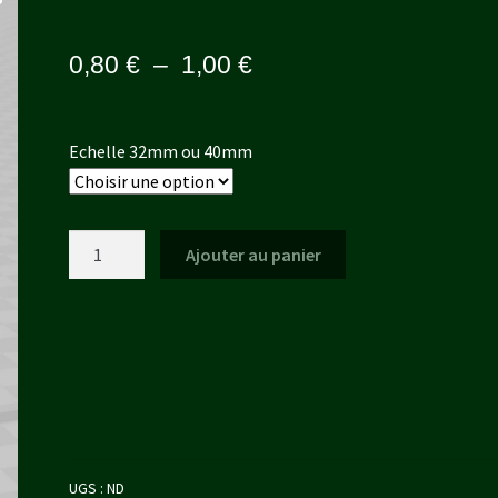
Plage
0,80
€
–
1,00
€
de
prix :
Echelle 32mm ou 40mm
0,80 €
à
quantité
Ajouter au panier
1,00 €
de
Antenne
UGS :
ND