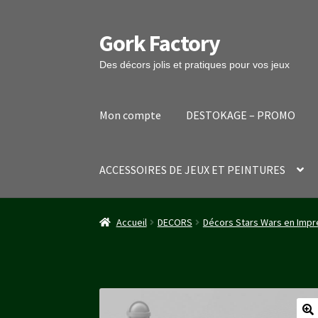
Gork Factory
Aller
Aller
à
au
Des décors jolis et pratiques pour vos jeux
la
contenu
navigation
Mon compte
DESTOKAGE – PROMO
ACCESSOIRES DE JEUX ET PEINTURES
Accueil
CGV
Mon compte
Panier
Stripe Payme
Accueil
DECORS
Décors Stars Wars en Impr