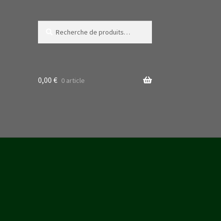
Recherche
Recherche
pour :
0,00
€
0 article