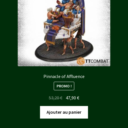
Pinnacle of Affluence
PROMO !
Le
Le
53,20
€
47,90
€
prix
prix
initial
actuel
Ajouter au panier
était :
est :
53,20 €.
47,90 €.