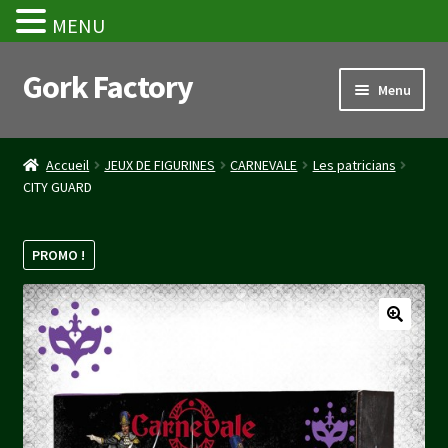
MENU
Gork Factory
Aller
Aller
Menu
à
au
la
contenu
Accueil
navigation
Accueil
JEUX DE FIGURINES
CARNEVALE
Les patricians
CITY GUARD
CGV
Mon compte
PROMO !
Panier
Stripe Payment Success Page
Validation de la commande