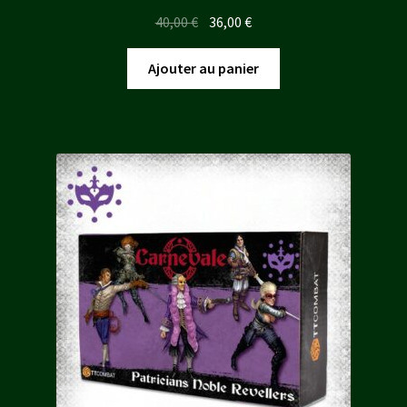
Le
Le
40,00
€
36,00
€
prix
prix
initial
actuel
Ajouter au panier
était :
est :
40,00 €.
36,00 €.