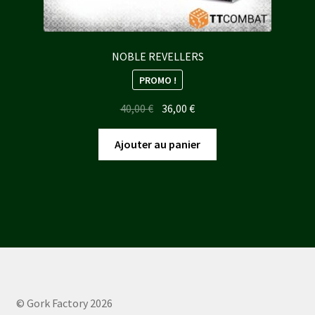
NOBLE REVELLERS
PROMO !
Le
Le
40,00
€
36,00
€
prix
prix
initial
actuel
Ajouter au panier
était :
est :
40,00 €.
36,00 €.
© Gork Factory 2026