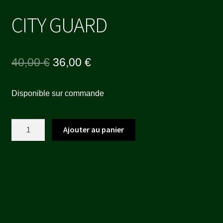
CITY GUARD
Le
Le
40,00
€
36,00
€
prix
prix
Disponible sur commande
initial
actuel
était :
est :
quantité
Ajouter au panier
40,00 €.
36,00 €.
de
CITY
GUARD