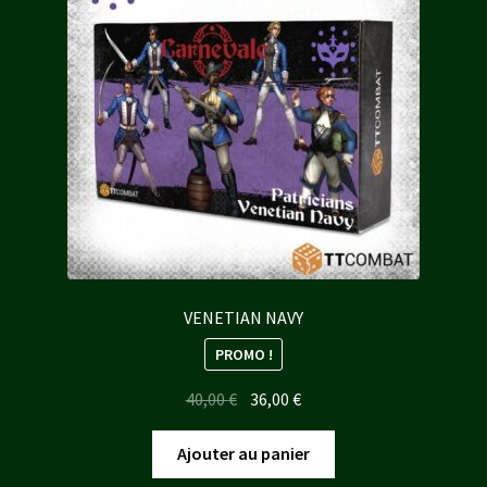
VENETIAN NAVY
PROMO !
Le
Le
40,00
€
36,00
€
prix
prix
initial
actuel
Ajouter au panier
était :
est :