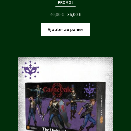
PROMO !
Le
Le
40,00
€
36,00
€
prix
prix
initial
actuel
Ajouter au panier
était :
est :
40,00 €.
36,00 €.