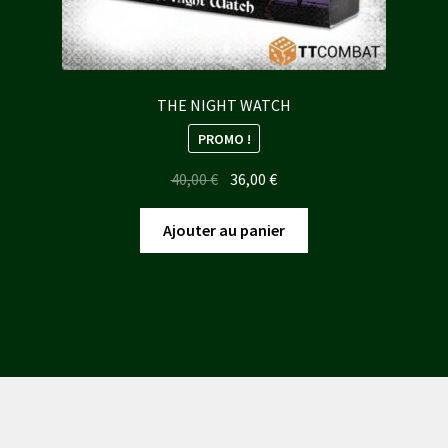
THE NIGHT WATCH
PROMO !
Le
Le
40,00
€
36,00
€
prix
prix
initial
actuel
Ajouter au panier
était :
est :
40,00 €.
36,00 €.