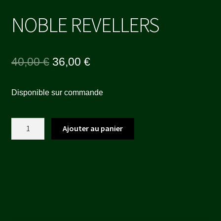
NOBLE REVELLERS
Le
Le
40,00
€
36,00
€
prix
prix
Disponible sur commande
initial
actuel
était :
est :
quantité
Ajouter au panier
40,00 €.
36,00 €.
de
NOBLE
REVELLERS