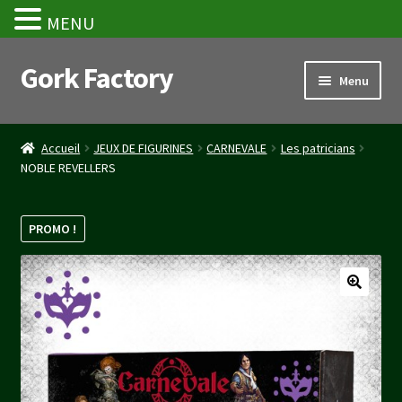
MENU
Gork Factory
Aller
Aller
Menu
à
au
la
contenu
Accueil
navigation
Accueil
JEUX DE FIGURINES
CARNEVALE
Les patricians
NOBLE REVELLERS
CGV
Mon compte
PROMO !
Panier
Stripe Payment Success Page
Validation de la commande