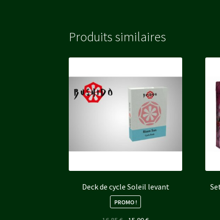
Produits similaires
Deck de cycle Soleil levant
Set
PROMO !
Le
Le
16,85
€
15,90
€