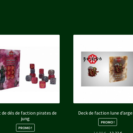
 de dés de faction pirates de
Deck de faction lune d’arg
jung
PROMO !
PROMO !
Le
Le
14,80
€
13,32
€