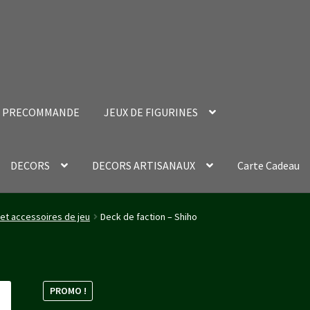
PRECOMMANDE
JEUX DE FIGURINES
DECORS
DECORS ARTISANAUX
Carte Cadeau
nt Success Page
Validation de la commande
 et accessoires de jeu
Deck de faction – Shiho
PROMO !