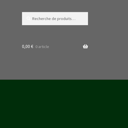
Recherche
Recherche
pour :
0,00
€
0 article