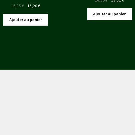
Le
Le
16,85
€
15,20
€
prix
prix
prix
prix
initial
actuel
Ajouter au panier
initial
actuel
était :
est :
Ajouter au panier
était :
est :
14,80 €.
13,32 
16,85 €.
15,20 €.