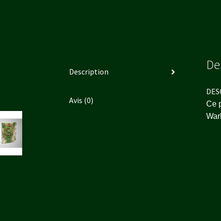
De
Description
DES
Avis (0)
Ce p
War