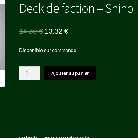
Deck de faction – Shiho
Le
Le
14,80
€
13,32
€
prix
prix
Disponible sur commande
initial
actuel
était :
est :
quantité
Ajouter au panier
14,80 €.
13,32 €.
de
Deck
de
faction
-
Shiho
Catégorie :
Livre et accessoires de jeu