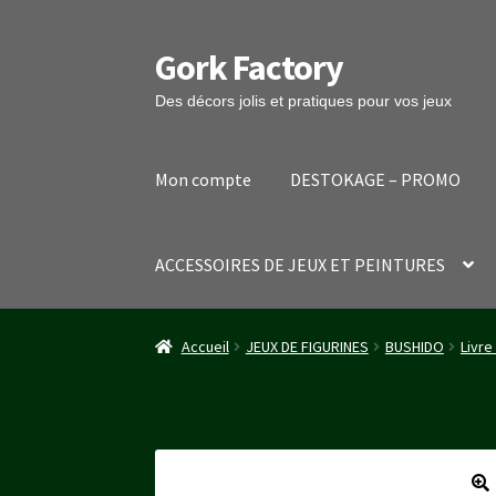
Gork Factory
Aller
Aller
à
au
Des décors jolis et pratiques pour vos jeux
la
contenu
navigation
Mon compte
DESTOKAGE – PROMO
ACCESSOIRES DE JEUX ET PEINTURES
Accueil
CGV
Mon compte
Panier
Stripe Payme
Accueil
JEUX DE FIGURINES
BUSHIDO
Livre