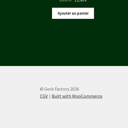
prix
prix
initial
actuel
Ajouter au panier
était :
est :
16,85 €.
15,90 €.
© Gork Factory 2026
CGV
Built with WooCommerce
.