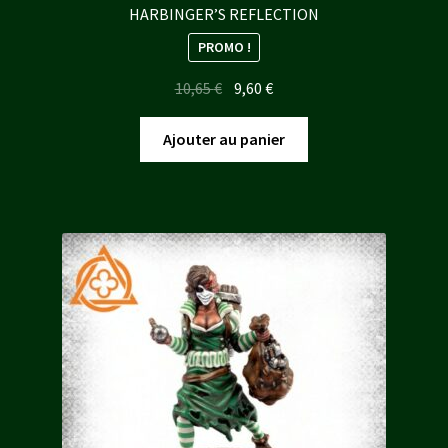
HARBINGER’S REFLECTION
PROMO !
Le
Le
10,65
€
9,60
€
prix
prix
initial
actuel
Ajouter au panier
était :
est :
10,65 €.
9,60 €.