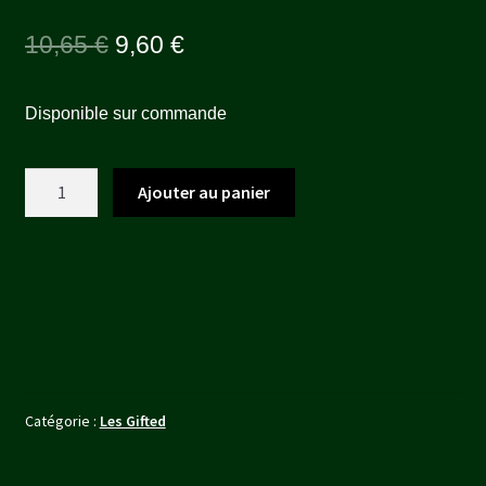
Le
Le
10,65
€
9,60
€
prix
prix
Disponible sur commande
initial
actuel
était :
est :
quantité
Ajouter au panier
10,65 €.
9,60 €.
de
FADHILA
Catégorie :
Les Gifted