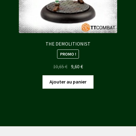
THE DEMOLITIONIST
PROMO !
Le
Le
10,65
€
9,60
€
prix
prix
initial
actuel
Ajouter au panier
était :
est :
10,65 €.
9,60 €.