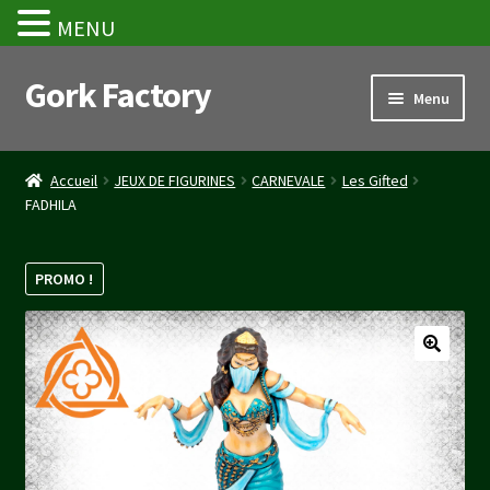
MENU
Gork Factory
Aller
Aller
Menu
à
au
la
contenu
Accueil
navigation
Accueil
JEUX DE FIGURINES
CARNEVALE
Les Gifted
FADHILA
CGV
Mon compte
PROMO !
Panier
Stripe Payment Success Page
Validation de la commande