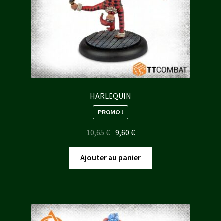
HARLEQUIN
PROMO !
Le
Le
10,65
€
9,60
€
prix
prix
initial
actuel
Ajouter au panier
était :
est :
10,65 €.
9,60 €.