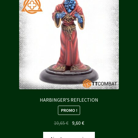
HARBINGER’S REFLECTION
PROMO !
Le
Le
10,65
€
9,60
€
prix
prix
initial
actuel