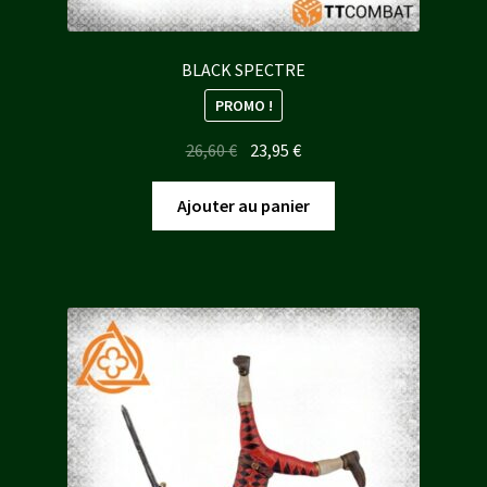
BLACK SPECTRE
PROMO !
Le
Le
26,60
€
23,95
€
prix
prix
initial
actuel
Ajouter au panier
était :
est :
26,60 €.
23,95 €.