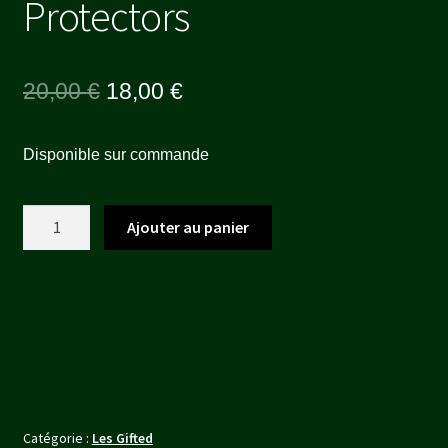
Protectors
Le
Le
20,00
€
18,00
€
prix
prix
Disponible sur commande
initial
actuel
était :
est :
quantité
Ajouter au panier
20,00 €.
18,00 €.
de
Maria
Fioritura
&
Painted
Protectors
Catégorie :
Les Gifted