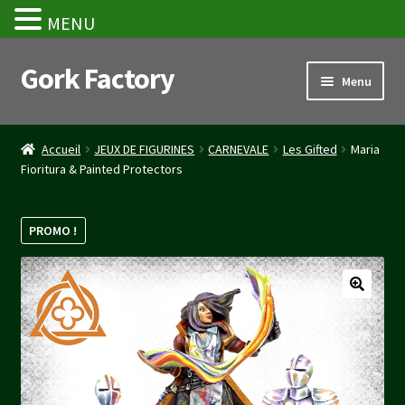
MENU
Gork Factory
Aller
Aller
Menu
à
au
la
contenu
Accueil
navigation
Accueil
JEUX DE FIGURINES
CARNEVALE
Les Gifted
Maria
Fioritura & Painted Protectors
CGV
Mon compte
PROMO !
Panier
Stripe Payment Success Page
Validation de la commande