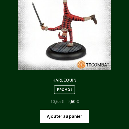
HARLEQUIN
PROMO !
Le
Le
10,65
€
9,60
€
prix
prix
initial
actuel
Ajouter au panier
était :
est :