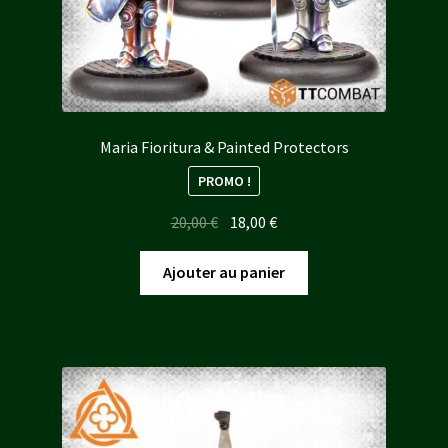
Maria Fioritura & Painted Protectors
PROMO !
Le
Le
20,00
€
18,00
€
prix
prix
initial
actuel
Ajouter au panier
était :
est :
20,00 €.
18,00 €.