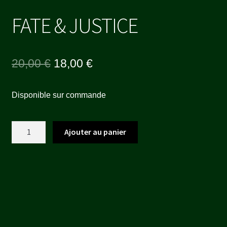
FATE & JUSTICE
Le
Le
20,00
€
18,00
€
prix
prix
Disponible sur commande
initial
actuel
était :
est :
quantité
Ajouter au panier
20,00 €.
18,00 €.
de
FATE
&
JUSTICE