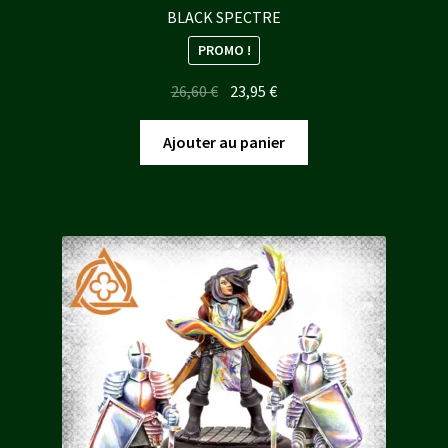
BLACK SPECTRE
PROMO !
Le
Le
26,60
€
23,95
€
prix
prix
initial
actuel
Ajouter au panier
était :
est :
26,60 €.
23,95 €.