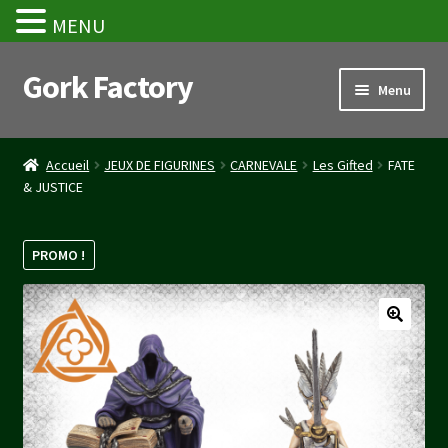
MENU
Gork Factory
Aller
Aller
Menu
à
au
la
contenu
Accueil
navigation
Accueil
JEUX DE FIGURINES
CARNEVALE
Les Gifted
FATE
& JUSTICE
CGV
Mon compte
PROMO !
Panier
Stripe Payment Success Page
Validation de la commande